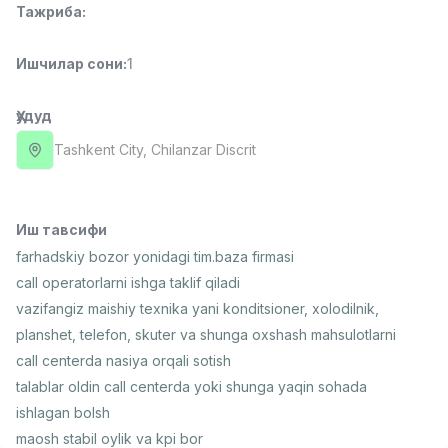
Тажриба
:
Full time job
Ish joyidan
Ишчилар сони
:
1
Фармацевт
TOP
3,000,000 - 10,000,000 sum
/
NAVBAHOR APTEKA
Ҳудуд
Full time job
Ish joyidan
Tashkent City
, Chilanzar Discrit
Сотув Оператори (Фақат қизлар!)
TOP
Келишилади
NAFF
Иш тавсифи
Full time job
Ish joyidan
farhadskiy bozor yonidagi tim.baza firmasi
call operatorlarni ishga taklif qiladi
Сотув бўйича агент
TOP
vazifangiz maishiy texnika yani konditsioner, xolodilnik,
Келишилади
planshet, telefon, skuter va shunga oxshash mahsulotlarni
LION_ESTATE
call centerda nasiya orqali sotish
Full time job
Ish joyidan
talablar oldin call centerda yoki shunga yaqin sohada
ishlagan bolsh
СЕФР Инглиз Тили Ўқитувчиси
Вакансиялар
Соҳалар
Корхоналар
Профил
Янги
maosh stabil oylik va kpi bor
2,000,000 - 10,000,000 sum
/