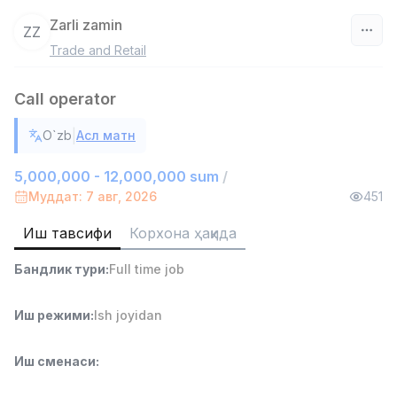
Zarli zamin
ZZ
Trade and Retail
Ўзбекистон
Call operator
Фильтр
|
O`zb
Асл матн
Савдо бошлиғи
TOP
6,000,000 - 15,000,000 sum
/
5,000,000 - 12,000,000 sum
/
ASIAN
Муддат: 7 авг, 2026
451
Full time job
Ish joyidan
Иш тавсифи
Корхона ҳақида
Омбор ёрдамчиси
TOP
Бандлик тури
:
Full time job
4,280,000 sum
/
ASIAN
Full time job
Ish joyidan
Иш режими
:
Ish joyidan
Етказиб бериш
TOP
Иш сменаси
:
3,500,000 - 8,000,000 sum
/
ASIAN