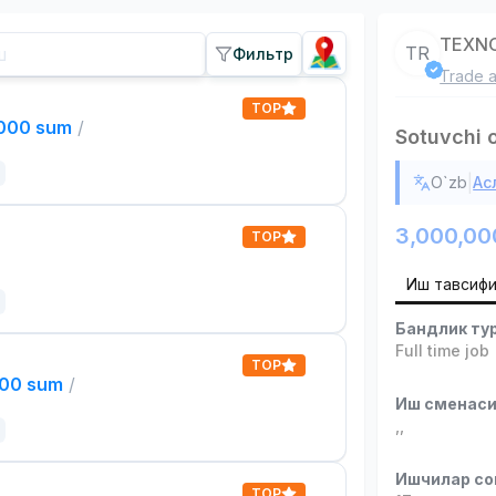
TEXN
TR
Фильтр
Trade a
TOP
,000 sum
/
Sotuvchi 
|
O`zb
Ас
3,000,00
TOP
Иш тавсиф
Бандлик ту
Full time job
TOP
000 sum
/
Иш сменас
,
,
Ишчилар со
TOP