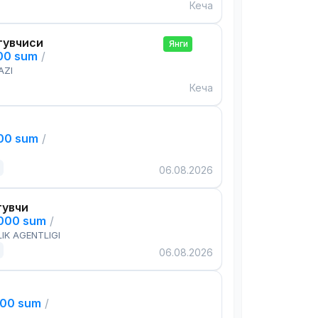
Кеча
тувчиси
Янги
000 sum
/
AZI
Кеча
000 sum
/
06.08.2026
тувчи
,000 sum
/
IK AGENTLIGI
06.08.2026
000 sum
/