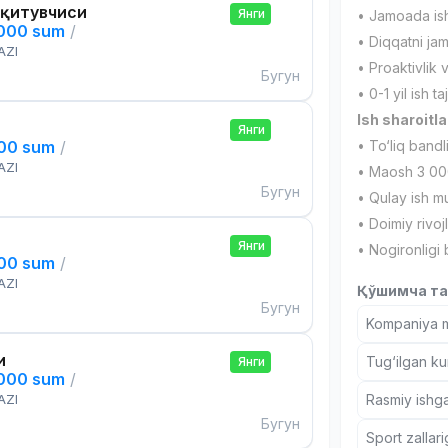
Ўқитувчиси
Янги
• Jamoada ishl
,000 sum
/
• Diqqatni jaml
AZI
• Proaktivlik
Бугун
• 0-1 yil ish ta
Ish sharoitla
Янги
000 sum
/
• To‘liq bandl
AZI
• Maosh 3 00
Бугун
• Qulay ish mu
• Doimiy rivoj
Янги
• Nogironligi
000 sum
/
AZI
Қўшимча та
Бугун
Kompaniya ma
и
Tug‘ilgan ku
Янги
,000 sum
/
AZI
Rasmiy ishga
Бугун
Sport zallar