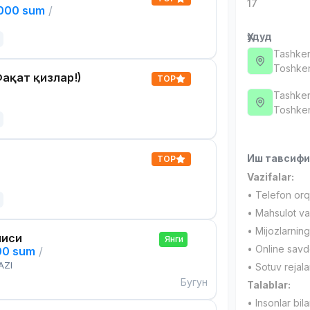
17
,000 sum
/
Ҳудуд
Tashken
Тоshken
ақат қизлар!)
TOP
Tashken
Тоshken
Иш тавсиф
TOP
Vazifalar:
• Telefon orqa
• Mahsulot va 
• Mijozlarning
чиси
Янги
• Online savd
00 sum
/
AZI
• Sotuv rejala
Бугун
Talablar:
• Insonlar bil