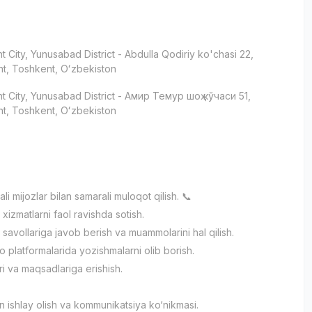
t City
, Yunusabad District
- Abdulla Qodiriy ko'chasi 22,
t, Toshkent, Oʻzbekiston
t City
, Yunusabad District
- Амир Темур шоҳ кўчаси 51,
t, Toshkent, Oʻzbekiston
и
li mijozlar bilan samarali muloqot qilish. 📞
xizmatlarni faol ravishda sotish.
 savollariga javob berish va muammolarini hal qilish.
o platformalarida yozishmalarni olib borish.
ri va maqsadlariga erishish.
an ishlay olish va kommunikatsiya ko‘nikmasi.