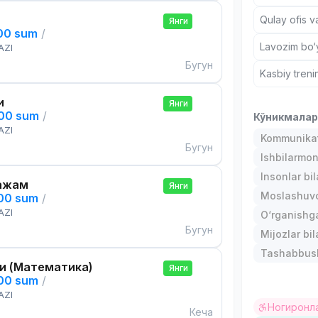
Qulay ofis v
Янги
000 sum
/
Lavozim bo‘y
AZI
Бугун
Kasbiy treni
и
Янги
000 sum
/
Кўникмала
AZI
Kommunika
Бугун
Ishbilarmonl
Insonlar bil
ажам
Янги
Moslashuvch
000 sum
/
AZI
O‘rganishga
Бугун
Mijozlar bi
Tashabbusk
и (Математика)
Янги
000 sum
/
AZI
Ногиронла
Кеча