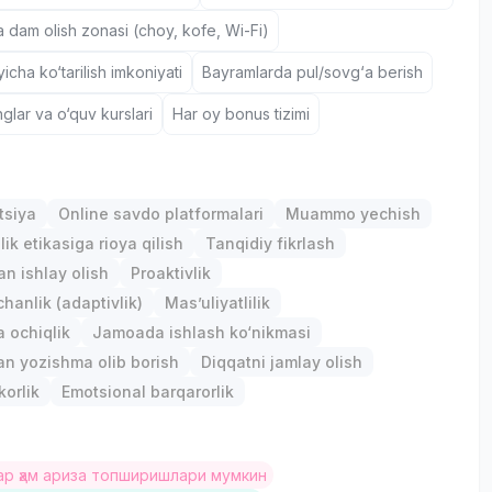
a dam olish zonasi (choy, kofe, Wi-Fi)
icha ko‘tarilish imkoniyati
Bayramlarda pul/sovg‘a berish
nglar va o‘quv kurslari
Har oy bonus tizimi
р
tsiya
Online savdo platformalari
Muammo yechish
ik etikasiga rioya qilish
Tanqidiy fikrlash
an ishlay olish
Proaktivlik
anlik (adaptivlik)
Mas’uliyatlilik
 ochiqlik
Jamoada ishlash ko‘nikmasi
lan yozishma olib borish
Diqqatni jamlay olish
orlik
Emotsional barqarorlik
р ҳам ариза топширишлари мумкин