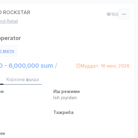
O ROCKSTAR
169
nd Retail
operator
л матн
0 - 6,000,000 sum
/
Муддат: 16 июл, 2026
и
Корхона ҳақида
ри
Иш режими
Ish joyidan
и
Тажриба
ни