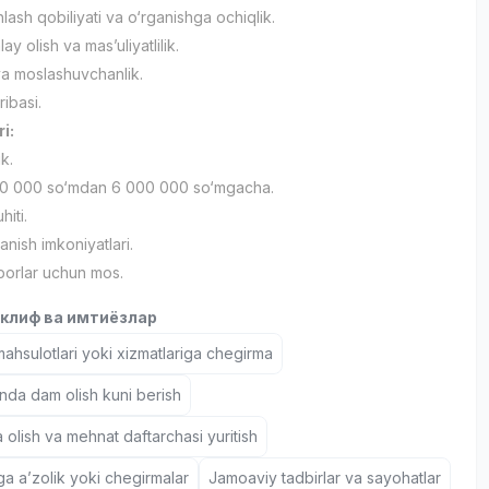
ash qobiliyati va o‘rganishga ochiqlik.
ay olish va mas’uliyatlilik.
 va moslashuvchanlik.
jribasi.
ri:
ik.
0 000 so‘mdan 6 000 000 so‘mgacha.
hiti.
lanish imkoniyatlari.
 borlar uchun mos.
клиф ва имтиёзлар
hsulotlari yoki xizmatlariga chegirma
nda dam olish kuni berish
 olish va mehnat daftarchasi yuritish
iga a’zolik yoki chegirmalar
Jamoaviy tadbirlar va sayohatlar