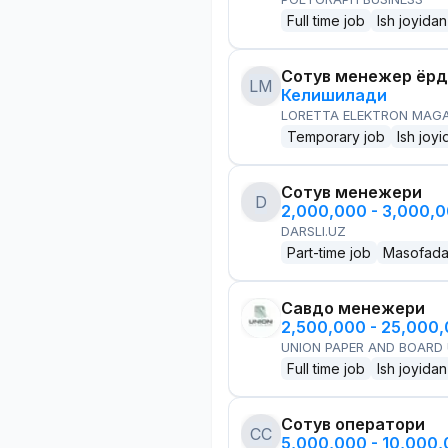
Full time job
Ish joyidan
Сотув менежер ёр
LM
Келишилади
LORETTA ELEKTRON MAG
Temporary job
Ish joyi
Сотув менежери
D
2,000,000 - 3,000,
DARSLI.UZ
Part-time job
Masofad
Савдо менежери
2,500,000 - 25,000
UNION PAPER AND BOARD
Full time job
Ish joyidan
Сотув оператори
CC
5,000,000 - 10,000