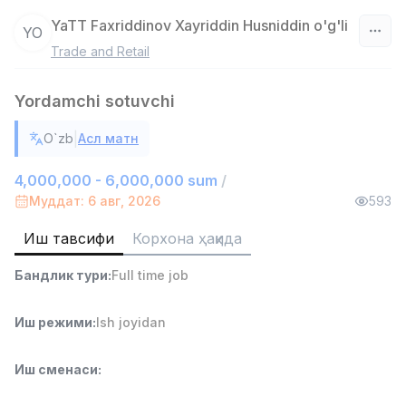
YaTT Faxriddinov Xayriddin Husniddin o'g'li
YO
Trade and Retail
Ўзбекистон
Yordamchi sotuvchi
Фильтр
|
O`zb
Асл матн
Омбор ёрдамчиси
TOP
4,280,000 sum
/
4,000,000 - 6,000,000 sum
/
ASIAN
Муддат: 6 авг, 2026
593
Full time job
Ish joyidan
Иш тавсифи
Корхона ҳақида
Етказиб бериш
TOP
Бандлик тури
:
Full time job
3,500,000 - 8,000,000 sum
/
ASIAN
Full time job
Ish joyidan
Иш режими
:
Ish joyidan
Савдо бошлиғи
TOP
Иш сменаси
:
6,000,000 - 15,000,000 sum
/
ASIAN