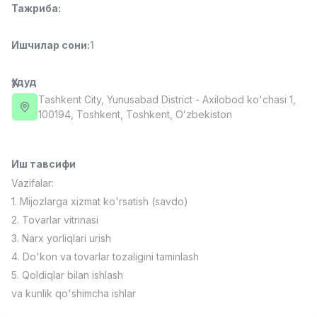
Тажриба
:
Full time job
Ish joyidan
Ишчилар сони
:
1
Фаст фуд Ошпази
TOP
2,600,000 - 5,000,000 sum
/
LES AILES
Ҳудуд
Full time job
Ish joyidan
Tashkent City
, Yunusabad District
- Axilobod ko'chasi 1,
100194, Тоshkent, Toshkent, Oʻzbekiston
Фармацевт
TOP
3,000,000 - 10,000,000 sum
/
NAVBAHOR APTEKA
Иш тавсифи
Full time job
Ish joyidan
Vazifalar:
1. Mijozlarga xizmat ko'rsatish (savdo)
Сотув Оператори (Фақат қизлар!)
TOP
2. Tovarlar vitrinasi
Келишилади
3. Narx yorliqlari urish
NAFF
4. Do'kon va tovarlar tozaligini taminlash
Full time job
Ish joyidan
5. Qoldiqlar bilan ishlash
va kunlik qo'shimcha ishlar
Сотув бўйича агент
Вакансиялар
Соҳалар
Корхоналар
Профил
TOP
Келишилади