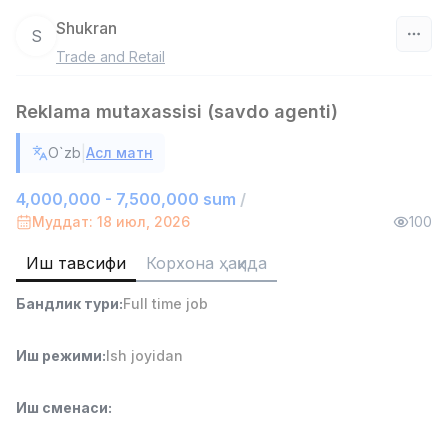
Shukran
S
Trade and Retail
Ўзбекистон
Reklama mutaxassisi (savdo agenti)
Фильтр
|
O`zb
Асл матн
Сотув агенти
TOP
7,000,000 - 15,000,000 sum
/
4,000,000 - 7,500,000 sum
/
VITAREX
Муддат: 18 июл, 2026
100
Side job
Ish joyidan
Иш тавсифи
Корхона ҳақида
Савдо бошлиғи
TOP
Бандлик тури
:
Full time job
6,000,000 - 15,000,000 sum
/
ASIAN
Full time job
Ish joyidan
Иш режими
:
Ish joyidan
Омбор ёрдамчиси
TOP
Иш сменаси
:
4,280,000 sum
/
ASIAN