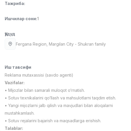
Тажриба
:
Full time job
Ish joyidan
Ишчилар сони
:
1
Етказиб бериш
TOP
3,500,000 - 8,000,000 sum
/
ASIAN
Ҳудуд
Full time job
Ish joyidan
Fergana Region
, Margilan City
- Shukran family
Фармацевт
TOP
3,000,000 - 10,000,000 sum
/
NAVBAHOR APTEKA
Иш тавсифи
Full time job
Ish joyidan
Reklama mutaxassisi (savdo agenti)
Vazifalar:
Сотув Оператори (Фақат қизлар!)
TOP
• Mijozlar bilan samarali muloqot o‘rnatish.
Келишилади
• Sotuv texnikalarini qo‘llash va mahsulotlarni taqdim etish.
NAFF
• Yangi mijozlarni jalb qilish va mavjudlari bilan aloqalarni
Full time job
Ish joyidan
mustahkamlash.
• Sotuv rejalarini bajarish va maqsadlarga erishish.
Сотув бўйича агент
Вакансиялар
Соҳалар
Корхоналар
Профил
TOP
Talablar:
Келишилади