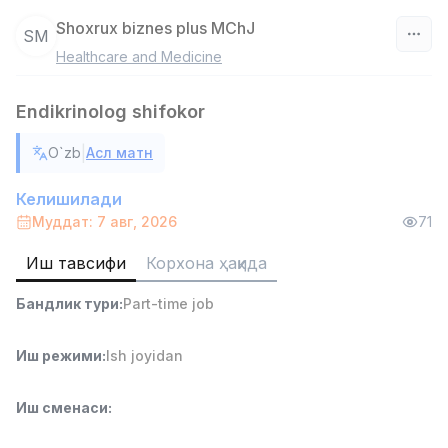
Shoxrux biznes plus MChJ
SM
Healthcare and Medicine
Ўзбекистон
Endikrinolog shifokor
Фильтр
|
O`zb
Асл матн
Сотув агенти
TOP
7,000,000 - 15,000,000 sum
/
Келишилади
VITAREX
Муддат: 7 авг, 2026
71
Side job
Ish joyidan
Иш тавсифи
Корхона ҳақида
Савдо бошлиғи
TOP
Бандлик тури
:
Part-time job
6,000,000 - 15,000,000 sum
/
ASIAN
Full time job
Ish joyidan
Иш режими
:
Ish joyidan
Омбор ёрдамчиси
TOP
Иш сменаси
:
4,280,000 sum
/
ASIAN