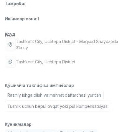
Тажриба
:
Full time job
Ish joyidan
Ишчилар сони
:
1
Етказиб бериш
TOP
3,500,000 - 8,000,000 sum
/
ASIAN
Ҳудуд
Full time job
Ish joyidan
Tashkent City
, Uchtepa District
- Maqsud Shayxzoda
31a uy
Фармацевт
TOP
3,000,000 - 10,000,000 sum
/
Tashkent City
, Uchtepa District
NAVBAHOR APTEKA
Full time job
Ish joyidan
Қўшимча таклиф ва имтиёзлар
Сотув Оператори (Фақат қизлар!)
TOP
Rasmiy ishga olish va mehnat daftarchasi yuritish
Келишилади
NAFF
Tushlik uchun bepul ovqat yoki pul kompensatsiyasi
Full time job
Ish joyidan
Сотув бўйича агент
Кўникмалар
Вакансиялар
Соҳалар
Корхоналар
Профил
TOP
Келишилади