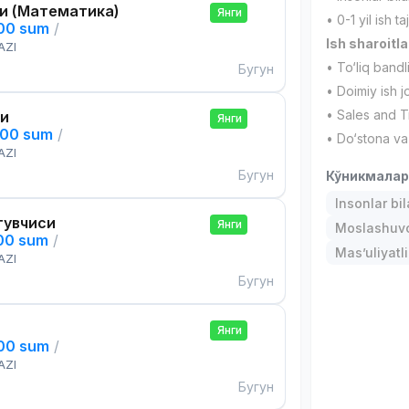
и (Математика)
Янги
• 0-1 yil ish ta
000 sum
/
Ish sharoitla
AZI
• To‘liq bandl
Бугун
• Doimiy ish jo
• Sales and T
си
Янги
000 sum
/
• Do‘stona va
AZI
Бугун
Кўникмала
Insonlar bil
тувчиси
Янги
Moslashuvch
000 sum
/
Mas’uliyatli
AZI
Бугун
Янги
000 sum
/
AZI
Бугун