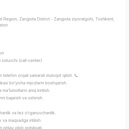
t Region
, Zangiota District
- Zangiota ziyoratgohi, Тоshkent,
ston
и
ori
 sotuvchi (call-center)
an telefon orqali samarali muloqot qilish. 📞
kasi bo‘yicha mijozlarni boshqarish.
 ma’lumotlarni aniq kiritish.
ini bajarish va oshirish.
anlik va tez o‘rganuvchanlik.
ik va maqsadga intilish.
n ishlay olish qobiliyati.