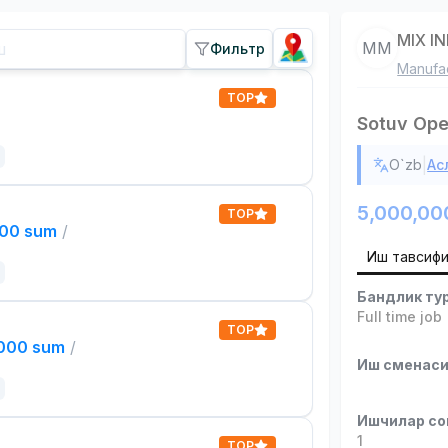
MIX I
MM
Фильтр
Manufac
TOP
Sotuv Ope
|
O`zb
Ас
5,000,00
TOP
000 sum
/
Иш тавсиф
Бандлик ту
Full time job
TOP
,000 sum
/
Иш сменас
Ишчилар со
1
TOP