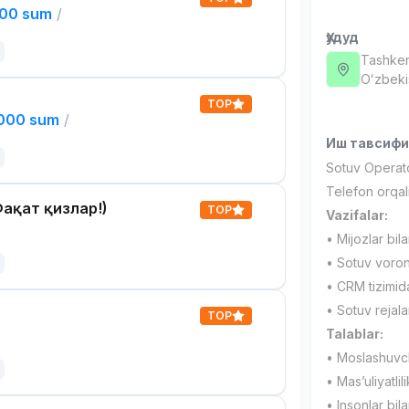
000 sum
/
Ҳудуд
Tashken
Oʻzbeki
TOP
,000 sum
/
Иш тавсиф
Sotuv Operat
Telefon orqali
ақат қизлар!)
TOP
Vazifalar:
• Mijozlar bil
• Sotuv voron
• CRM tizimida
• Sotuv rejalar
TOP
Talablar:
• Moslashuvch
• Mas’uliyatlil
• Insonlar bila