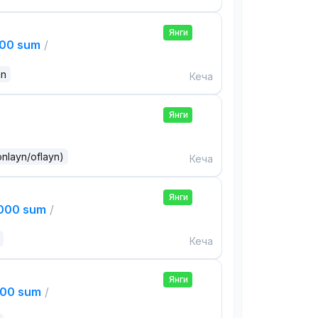
Янги
000 sum
/
an
Кеча
Янги
onlayn/oflayn)
Кеча
Янги
,000 sum
/
Кеча
Янги
000 sum
/