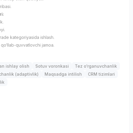
jribasi.
ri:
ik.
yi.
rade kategoriyasida ishlash.
 qo‘llab-quvvatlovchi jamoa.
р
an ishlay olish
Sotuv voronkasi
Tez o‘rganuvchanlik
anlik (adaptivlik)
Maqsadga intilish
CRM tizimlari
lik