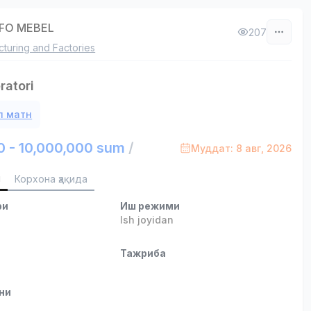
NFO MEBEL
207
turing and Factories
ratori
л матн
0 - 10,000,000 sum
/
Муддат: 8 авг, 2026
и
Корхона ҳақида
ри
Иш режими
Ish joyidan
и
Тажриба
ни