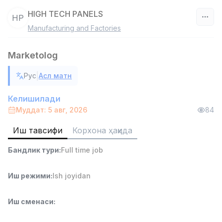
HIGH TECH PANELS
HP
Manufacturing and Factories
Ўзбекистон
Marketolog
Фильтр
|
Рус
Асл матн
Савдо бошлиғи
TOP
6,000,000 - 15,000,000 sum
/
Келишилади
ASIAN
Муддат: 5 авг, 2026
84
Full time job
Ish joyidan
Иш тавсифи
Корхона ҳақида
Омбор ёрдамчиси
TOP
Бандлик тури
:
Full time job
4,280,000 sum
/
ASIAN
Full time job
Ish joyidan
Иш режими
:
Ish joyidan
Етказиб бериш
Иш сменаси
:
TOP
3,500,000 - 8,000,000 sum
/
ASIAN