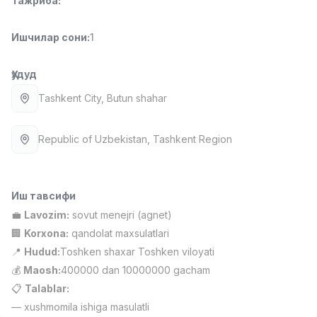
Тажриба
:
Full time job
Ish joyidan
Ишчилар сони
:
1
Етказиб бериш
TOP
3,500,000 - 8,000,000 sum
/
Ҳудуд
ASIAN
Full time job
Ish joyidan
Tashkent City
, Butun shahar
Фармацевт
TOP
Republic of Uzbekistan
, Tashkent Region
3,000,000 - 10,000,000 sum
/
NAVBAHOR APTEKA
Full time job
Ish joyidan
Иш тавсифи
💼
Lavozim:
sovut menejri (agnet)
Сотув Оператори (Фақат қизлар!)
TOP
Келишилади
🏢
Korxona:
qandolat maxsulatlari
NAFF
📍
Hudud:
Toshken shaxar Toshken viloyati
Full time job
Ish joyidan
💰
Maosh:
400000 dan 10000000 gacham
📋
Talablar:
Сотув бўйича агент
Вакансиялар
Соҳалар
Корхоналар
Профил
TOP
— xushmomila ishiga masulatli
Келишилади