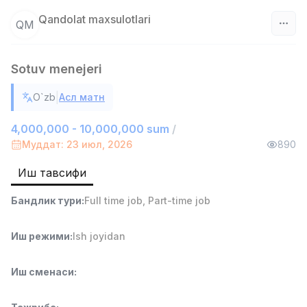
Qandolat maxsulotlari
QM
Ўзбекистон
Sotuv menejeri
Фильтр
|
O`zb
Асл матн
Сотув агенти
TOP
4,000,000 - 10,000,000 sum
/
7,000,000 - 15,000,000 sum
/
Муддат: 23 июл, 2026
890
VITAREX
Side job
Ish joyidan
Иш тавсифи
Савдо бошлиғи
TOP
Бандлик тури
:
Full time job
,
Part-time job
6,000,000 - 15,000,000 sum
/
ASIAN
Иш режими
:
Ish joyidan
Full time job
Ish joyidan
Иш сменаси
:
Омбор ёрдамчиси
TOP
4,280,000 sum
/
ASIAN