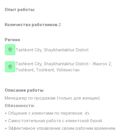
Side job
Ish joyidan
Опыт работы
:
Оператор колл-центра
TOP
Количество работников
:
2
3,000,000 - 8,000,000 sum
/
VITAREX
Full time job
Ish joyidan
Регион
Tashkent City
, Shaykhantakhur District
Повар фастфуда
TOP
2,600,000 - 5,000,000 sum
/
Tashkent City
, Shaykhantakhur District
- Жангох 2,
LES AILES
Тоshkent, Toshkent, Узбекистан
Full time job
Ish joyidan
Фармацевт
TOP
Описание работы
3,000,000 - 10,000,000 sum
/
Менеджер по продажам (только для женщин)
NAVBAHOR APTEKA
Обязанности:
Full time job
Ish joyidan
• Общение с клиентами по переписке. ✍️
• Самостоятельная работа с клиентской базой.
Агент по продажам
Вакансии
Категории
Компании
Профиль
TOP
Договорная
• Эффективное управление своим рабочим временем.