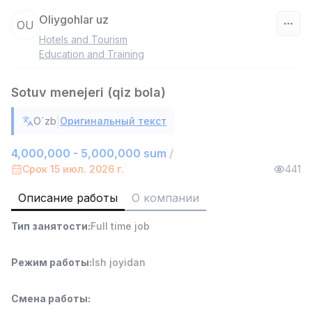
Oliygohlar uz
OU
Hotels and Tourism
Узбекистан
Education and Training
Фильтр
Sotuv menejeri (qiz bola)
Агент по продажам
|
O`zb
Оригинальный текст
TOP
6,000,000 - 8,000,000 sum
/
ASIAN
4,000,000 - 5,000,000 sum
/
Full time job
Ish joyidan
Срок 15 июл. 2026 г.
441
Описание работы
О компании
Продавец-консультант
TOP
3,000,000 - 6,000,000 sum
/
Тип занятости
:
Full time job
MONDO BEST
Full time job
Ish joyidan
Режим работы
:
Ish joyidan
Агент по продажам
TOP
7,000,000 - 15,000,000 sum
/
Смена работы
:
VITAREX