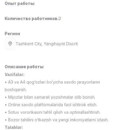
Опыт работы
:
Full time job
Ish joyidan
Количество работников
:
2
Менеджер по продажам
TOP
4,000,000 - 10,000,000 sum
/
PROFI MANY
Регион
Full time job
Ish joyidan
Tashkent City
, Yangihayot Discrit
Повар фастфуда
TOP
2,600,000 - 5,000,000 sum
/
LES AILES
Описание работы
Full time job
Ish joyidan
Vazifalar:
• A3 va A4 qog‘ozlari bo‘yicha savdo jarayonlarini
Фармацевт
TOP
boshqarish.
3,000,000 - 10,000,000 sum
/
• Mijozlar bilan samarali yozishmalar olib borish.
NAVBAHOR APTEKA
• Online savdo platformalarida faol ishtirok etish.
Full time job
Ish joyidan
• Sotuv voronkasini tahlil qilish va optimallashtirish.
• Bozor tahlilini o‘tkazish va yangi imkoniyatlarni izlash.
Агент по продажам
Вакансии
Категории
Компании
Профиль
TOP
Talablar:
Договорная