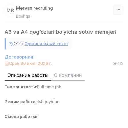
Mervan recruting
MR
Boshqa
Узбекистан
A3 va A4 qog‘ozlari bo‘yicha sotuv menejeri
Фильтр
|
O`zb
Оригинальный текст
Продавец-консультант
TOP
3,000,000 - 6,000,000 sum
/
Договорная
MONDO BEST
Срок 30 июл. 2026 г.
412
Full time job
Ish joyidan
Описание работы
О компании
Агент по продажам
TOP
Тип занятости
:
Full time job
7,000,000 - 15,000,000 sum
/
VITAREX
Side job
Ish joyidan
Режим работы
:
Ish joyidan
Оператор колл-центра
TOP
Смена работы
:
3,000,000 - 8,000,000 sum
/
VITAREX