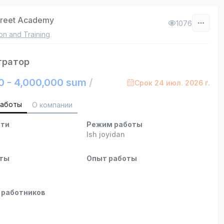
treet Academy
1076
on and Training
тратор
0 - 4,000,000 sum
/
Срок 24 июл. 2026 г.
работы
О компании
сти
Режим работы
b
Ish joyidan
оты
Опыт работы
 работников