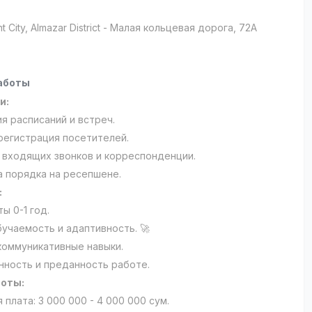
t City
, Almazar District
- Малая кольцевая дорога, 72А
аботы
и:
я расписаний и встреч.
 регистрация посетителей.
 входящих звонков и корреспонденции.
 порядка на ресепшене.
:
ы 0-1 год.
бучаемость и адаптивность. 🚀
коммуникативные навыки.
нность и преданность работе.
боты:
 плата: 3 000 000 - 4 000 000 сум.