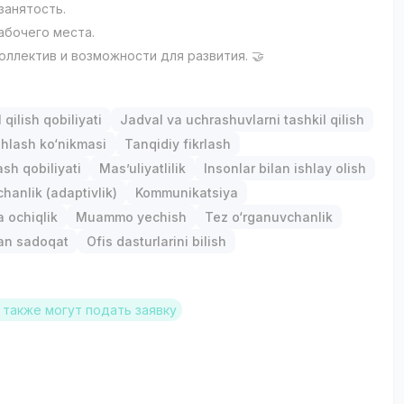
занятость.
абочего места.
оллектив и возможности для развития. 🤝
qilish qobiliyati
Jadval va uchrashuvlarni tashkil qilish
hlash ko‘nikmasi
Tanqidiy fikrlash
ash qobiliyati
Mas’uliyatlilik
Insonlar bilan ishlay olish
anlik (adaptivlik)
Kommunikatsiya
 ochiqlik
Muammo yechish
Tez o‘rganuvchanlik
gan sadoqat
Ofis dasturlarini bilish
также могут подать заявку