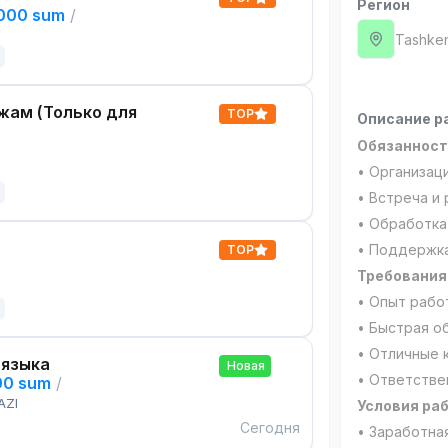
Регион
,000 sum
/
Tashken
жам (Только для
TOP
Описание р
Обязанност
• Организаци
• Встреча и
• Обработка
• Поддержка
TOP
Требования
• Опыт работ
• Быстрая о
• Отличные 
 языка
Новая
• Ответстве
00 sum
/
AZI
Условия ра
Сегодня
• Заработная