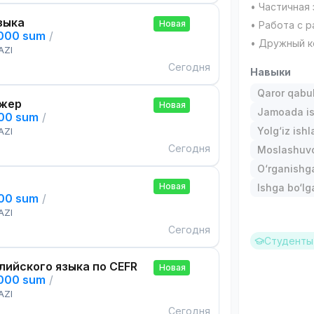
• Частичная 
зыка
Новая
• Работа с р
,000 sum
/
• Дружный к
AZI
Сегодня
Навыки
Qaror qabul 
жер
Новая
Jamoada is
000 sum
/
Yolg‘iz ishl
AZI
Сегодня
Moslashuvch
O‘rganishga
Новая
Ishga bo‘l
000 sum
/
AZI
Сегодня
Студенты 
лийского языка по CEFR
Новая
,000 sum
/
AZI
Сегодня