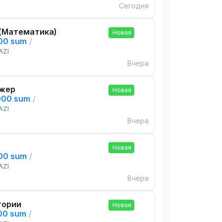
Сегодня
(Математика)
Новая
000 sum
/
AZI
Вчера
жер
Новая
000 sum
/
AZI
Вчера
Новая
000 sum
/
AZI
Вчера
тории
Новая
000 sum
/