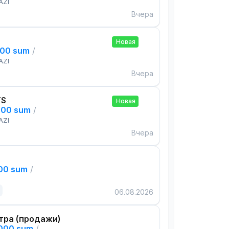
AZI
Вчера
Новая
000 sum
/
AZI
Вчера
TS
Новая
000 sum
/
AZI
Вчера
000 sum
/
06.08.2026
тра (продажи)
,000 sum
/