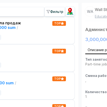
Wall S
WA
Фильтр
Educati
ла продаж
TOP
,000 sum
/
Админис
3,000,00
Описание 
TOP
Тип занято
Part-time jo
Смена раб
TOP
,
000 sum
/
Количество
1
TOP