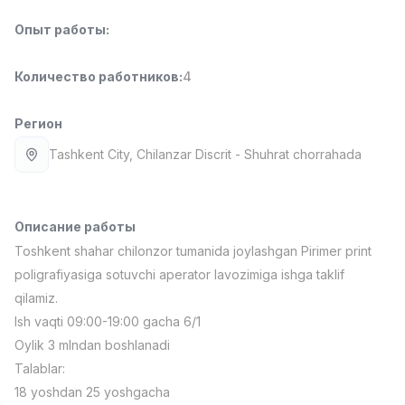
Full time job
Ish joyidan
Опыт работы
:
Повар фастфуда
TOP
Количество работников
:
4
2,600,000 - 5,000,000 sum
/
LES AILES
Full time job
Ish joyidan
Регион
Tashkent City
, Chilanzar Discrit
- Shuhrat chorrahada
Фармацевт
TOP
3,000,000 - 10,000,000 sum
/
NAVBAHOR APTEKA
Full time job
Ish joyidan
Описание работы
Toshkent shahar chilonzor tumanida joylashgan Pirimer print
poligrafiyasiga sotuvchi aperator lavozimiga ishga taklif
Оператор по продажам (Только для
TOP
девушек!)
qilamiz.
Договорная
Ish vaqti 09:00-19:00 gacha 6/1
NAFF
Oylik 3 mlndan boshlanadi
Full time job
Ish joyidan
Talablar:
Вакансии
Категории
Компании
Профиль
18 yoshdan 25 yoshgacha
Агент по продажам
TOP