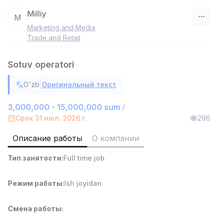
Milliy
M
Marketing and Media
Узбекистан
Trade and Retail
Фильтр
Sotuv operatori
Работник склада
|
O`zb
Оригинальный текст
TOP
4,280,000 sum
/
ASIAN
3,000,000 - 15,000,000 sum
/
Full time job
Ish joyidan
Срок 31 июл. 2026 г.
296
Описание работы
О компании
Доставка
TOP
3,500,000 - 8,000,000 sum
/
Тип занятости
:
Full time job
ASIAN
Full time job
Ish joyidan
Режим работы
:
Ish joyidan
Руководитель отдела продаж
TOP
6,000,000 - 15,000,000 sum
/
Смена работы
:
ASIAN