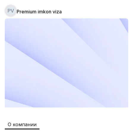
PV
Premium imkon viza
Safia
Рабочие места
:
511
Restaurants and Fast Food,Trade and 
Retail
B&B
Рабочие места
:
351
Restaurants and Fast Food
Oqtepa Lavash
Рабочие места
:
202
Restaurants and Fast Food
Burger King Uzb
Рабочие места
:
50
Hotels and Tourism,Boshqa
Kamolon osh
Рабочие места
:
42
О компании
Boshqa