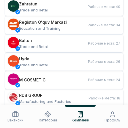
Zahratun
Рабочие места
:
40
Trade and Retail
Registon O'quv Markazi
Рабочие места
:
34
Education and Training
Balton
Рабочие места
:
27
Trade and Retail
Uyda
Рабочие места
:
26
Trade and Retail
M COSMETIC
Рабочие места
:
24
RDB GROUP
Рабочие места
:
18
Manufacturing and Factories
TESTO
Рабочие места
:
10
Restaurants and Fast Food
Вакансии
Категории
Компании
Профиль