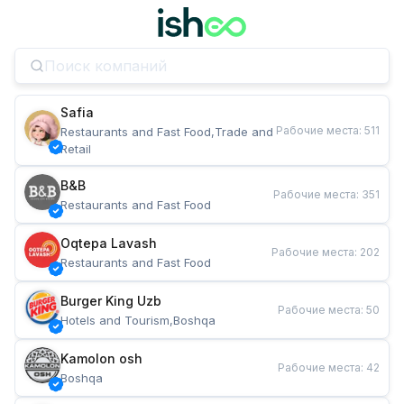
Safia
Рабочие места
:
511
Restaurants and Fast Food,Trade and 
Retail
B&B
Рабочие места
:
351
Restaurants and Fast Food
Oqtepa Lavash
Рабочие места
:
202
Restaurants and Fast Food
Burger King Uzb
Рабочие места
:
50
Hotels and Tourism,Boshqa
Kamolon osh
Рабочие места
:
42
Boshqa