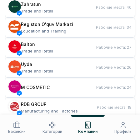
Zahratun
Рабочие места
:
40
Trade and Retail
Registon O'quv Markazi
Рабочие места
:
34
Education and Training
Balton
Рабочие места
:
27
Trade and Retail
Uyda
Рабочие места
:
26
Trade and Retail
M COSMETIC
Рабочие места
:
24
RDB GROUP
Рабочие места
:
18
Manufacturing and Factories
TESTO
Рабочие места
:
10
Restaurants and Fast Food
Вакансии
Категории
Компании
Профиль