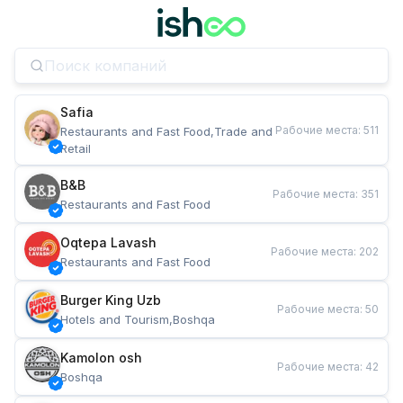
Safia
Рабочие места
:
511
Restaurants and Fast Food,Trade and 
Retail
B&B
Рабочие места
:
351
Restaurants and Fast Food
Oqtepa Lavash
Рабочие места
:
202
Restaurants and Fast Food
Burger King Uzb
Рабочие места
:
50
Hotels and Tourism,Boshqa
Kamolon osh
Рабочие места
:
42
Boshqa