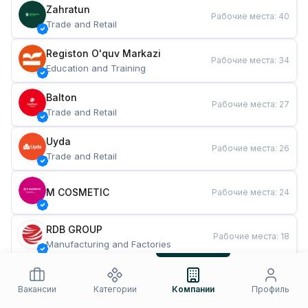
Zahratun
Рабочие места
:
40
Trade and Retail
Registon O'quv Markazi
Рабочие места
:
34
Education and Training
Balton
Рабочие места
:
27
Trade and Retail
Uyda
Рабочие места
:
26
Trade and Retail
M COSMETIC
Рабочие места
:
24
RDB GROUP
Рабочие места
:
18
Manufacturing and Factories
TESTO
Рабочие места
:
10
Restaurants and Fast Food
Вакансии
Категории
Компании
Профиль