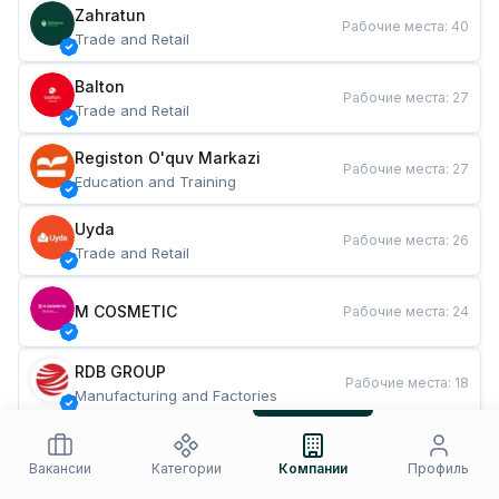
Zahratun
Рабочие места
:
40
Trade and Retail
Balton
Рабочие места
:
27
Trade and Retail
Registon O'quv Markazi
Рабочие места
:
27
Education and Training
Uyda
Рабочие места
:
26
Trade and Retail
M COSMETIC
Рабочие места
:
24
RDB GROUP
Рабочие места
:
18
Manufacturing and Factories
TESTO
Рабочие места
:
10
Restaurants and Fast Food
Вакансии
Категории
Компании
Профиль