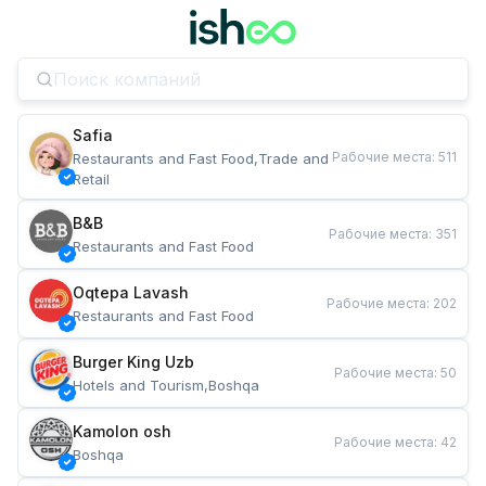
Safia
Рабочие места
:
511
Restaurants and Fast Food,Trade and 
Retail
B&B
Рабочие места
:
351
Restaurants and Fast Food
Oqtepa Lavash
Рабочие места
:
202
Restaurants and Fast Food
Burger King Uzb
Рабочие места
:
50
Hotels and Tourism,Boshqa
Kamolon osh
Рабочие места
:
42
Boshqa