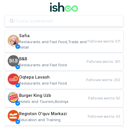
Safia
Рабочие места
:
511
Restaurants and Fast Food,Trade and 
Retail
B&B
Рабочие места
:
351
Restaurants and Fast Food
Oqtepa Lavash
Рабочие места
:
202
Restaurants and Fast Food
Burger King Uzb
Рабочие места
:
50
Hotels and Tourism,Boshqa
Registon O'quv Markazi
Рабочие места
:
43
Education and Training