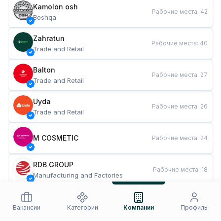
Kamolon osh
Рабочие места
:
42
Boshqa
Zahratun
Рабочие места
:
40
Trade and Retail
Balton
Рабочие места
:
27
Trade and Retail
Uyda
Рабочие места
:
26
Trade and Retail
M COSMETIC
Рабочие места
:
24
RDB GROUP
Рабочие места
:
18
Manufacturing and Factories
TESTO
Рабочие места
:
10
Restaurants and Fast Food
Вакансии
Категории
Компании
Профиль