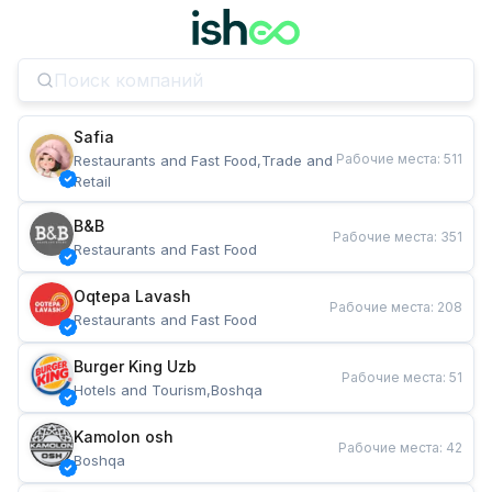
Safia
Рабочие места
:
511
Restaurants and Fast Food,Trade and 
Retail
B&B
Рабочие места
:
351
Restaurants and Fast Food
Oqtepa Lavash
Рабочие места
:
208
Restaurants and Fast Food
Burger King Uzb
Рабочие места
:
51
Hotels and Tourism,Boshqa
Kamolon osh
Рабочие места
:
42
Boshqa