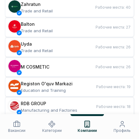
Zahratun
Рабочие места
:
40
Trade and Retail
Balton
Рабочие места
:
27
Trade and Retail
Uyda
Рабочие места
:
26
Trade and Retail
M COSMETIC
Рабочие места
:
26
Registon O'quv Markazi
Рабочие места
:
19
Education and Training
RDB GROUP
Рабочие места
:
18
Manufacturing and Factories
TESTO
Рабочие места
:
10
Restaurants and Fast Food
Вакансии
Категории
Компании
Профиль