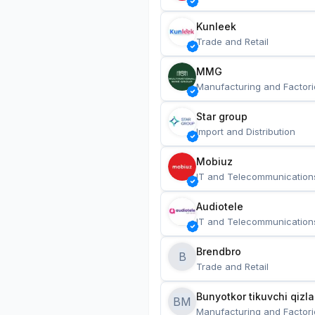
Kunleek
Trade and Retail
MMG
Manufacturing and Factori
Star group
Import and Distribution
Mobiuz
IT and Telecommunication
Audiotele
IT and Telecommunication
Brendbro
B
Trade and Retail
BM
Manufacturing and Factori