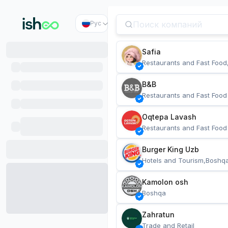
Рус
Safia
Restaurants and Fast Food
B&B
Restaurants and Fast Food
Oqtepa Lavash
Restaurants and Fast Food
Burger King Uzb
Hotels and Tourism,Boshq
Kamolon osh
Boshqa
Zahratun
Trade and Retail