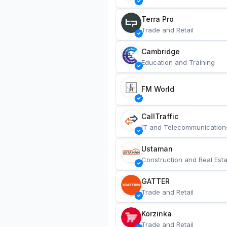
Terra Pro
Trade and Retail
Cambridge
Education and Training
FM World
CallTraffic
IT and Telecommunication
Ustaman
Construction and Real Esta
GATTER
Trade and Retail
Korzinka
Trade and Retail