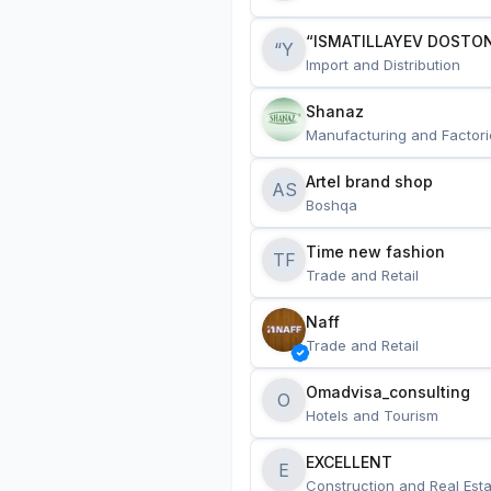
“ISMATILLAYEV DOSTON
“Y
Import and Distribution
Shanaz
Manufacturing and Factori
Artel brand shop
AS
Boshqa
Time new fashion
TF
Trade and Retail
Naff
Trade and Retail
Omadvisa_consulting
O
Hotels and Tourism
EXCELLENT
E
Construction and Real Esta