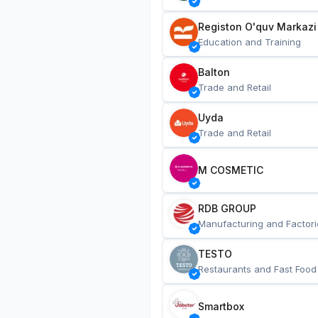
Registon O'quv Markazi
Education and Training
Balton
Trade and Retail
Uyda
Trade and Retail
M COSMETIC
RDB GROUP
Manufacturing and Factori
TESTO
Restaurants and Fast Food
Smartbox