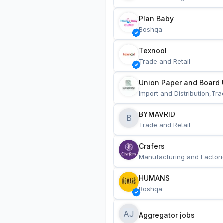
Plan Baby
Boshqa
Texnool
Trade and Retail
Union Paper and Board 
Import and Distribution,Tra
BYMAVRID
B
Trade and Retail
Crafers
Manufacturing and Factori
HUMANS
Boshqa
AJ
Aggregator jobs