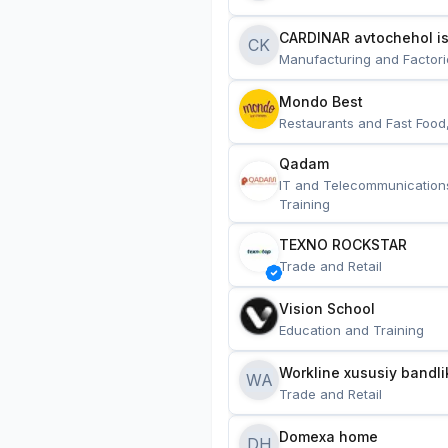
CARDINAR avtochehol is
CK
Manufacturing and Factori
Mondo Best
Restaurants and Fast Food
Qadam
IT and Telecommunication
Training
TEXNO ROCKSTAR
Trade and Retail
Vision School
Education and Training
Workline xususiy bandli
WA
Trade and Retail
Domexa home
DH