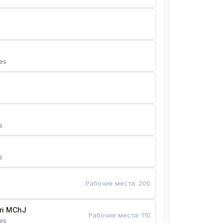
es
s
s
Рабочие места
:
200
Bunyotkor tikuvchi qizlari MChJ 
Рабочие места
:
110
es