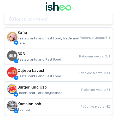
Safia
Рабочие места
:
511
Restaurants and Fast Food,Trade and 
Retail
B&B
Рабочие места
:
351
Restaurants and Fast Food
Oqtepa Lavash
Рабочие места
:
208
Restaurants and Fast Food
Burger King Uzb
Рабочие места
:
51
Hotels and Tourism,Boshqa
Kamolon osh
Рабочие места
:
42
Boshqa