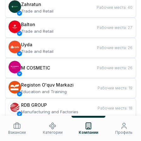
Zahratun
Рабочие места
:
40
Trade and Retail
Balton
Рабочие места
:
27
Trade and Retail
Uyda
Рабочие места
:
26
Trade and Retail
M COSMETIC
Рабочие места
:
26
Registon O'quv Markazi
Рабочие места
:
19
Education and Training
RDB GROUP
Рабочие места
:
18
Manufacturing and Factories
TESTO
Рабочие места
:
10
Restaurants and Fast Food
Вакансии
Категории
Компании
Профиль