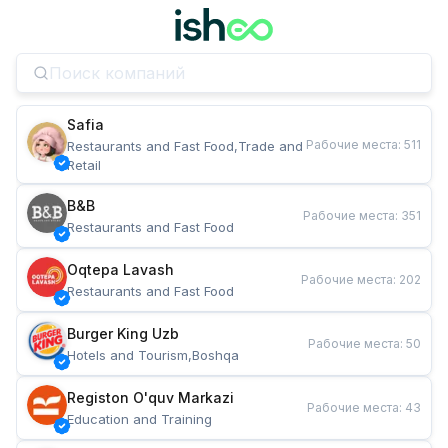
Safia
Рабочие места
:
511
Restaurants and Fast Food,Trade and 
Retail
B&B
Рабочие места
:
351
Restaurants and Fast Food
Oqtepa Lavash
Рабочие места
:
202
Restaurants and Fast Food
Burger King Uzb
Рабочие места
:
50
Hotels and Tourism,Boshqa
Registon O'quv Markazi
Рабочие места
:
43
Education and Training