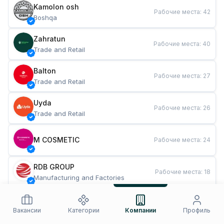
Kamolon osh
Рабочие места
:
42
Boshqa
Zahratun
Рабочие места
:
40
Trade and Retail
Balton
Рабочие места
:
27
Trade and Retail
Uyda
Рабочие места
:
26
Trade and Retail
M COSMETIC
Рабочие места
:
24
RDB GROUP
Рабочие места
:
18
Manufacturing and Factories
TESTO
Рабочие места
:
10
Restaurants and Fast Food
Вакансии
Категории
Компании
Профиль