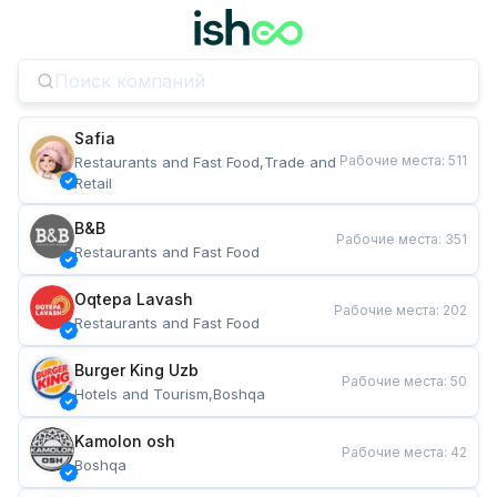
Safia
Рабочие места
:
511
Restaurants and Fast Food,Trade and 
Retail
B&B
Рабочие места
:
351
Restaurants and Fast Food
Oqtepa Lavash
Рабочие места
:
202
Restaurants and Fast Food
Burger King Uzb
Рабочие места
:
50
Hotels and Tourism,Boshqa
Kamolon osh
Рабочие места
:
42
Boshqa