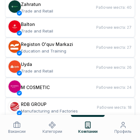
Zahratun
Рабочие места
:
40
Trade and Retail
Balton
Рабочие места
:
27
Trade and Retail
Registon O'quv Markazi
Рабочие места
:
27
Education and Training
Uyda
Рабочие места
:
26
Trade and Retail
M COSMETIC
Рабочие места
:
24
RDB GROUP
Рабочие места
:
18
Manufacturing and Factories
TESTO
Рабочие места
:
10
Restaurants and Fast Food
Вакансии
Категории
Компании
Профиль