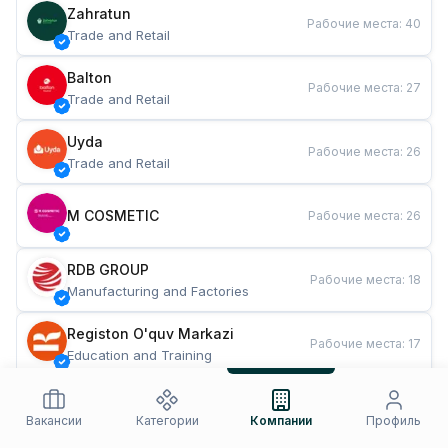
Zahratun
Рабочие места
:
40
Trade and Retail
Balton
Рабочие места
:
27
Trade and Retail
Uyda
Рабочие места
:
26
Trade and Retail
M COSMETIC
Рабочие места
:
26
RDB GROUP
Рабочие места
:
18
Manufacturing and Factories
Registon O'quv Markazi
Рабочие места
:
17
Education and Training
TESTO
Рабочие места
:
10
Restaurants and Fast Food
Вакансии
Категории
Компании
Профиль