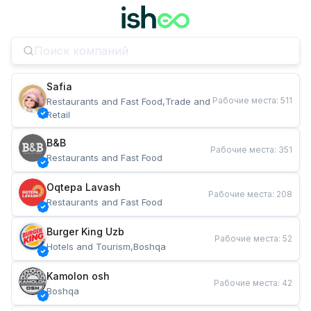
Safia
Рабочие места
:
511
Restaurants and Fast Food,Trade and 
Retail
B&B
Рабочие места
:
351
Restaurants and Fast Food
Oqtepa Lavash
Рабочие места
:
208
Restaurants and Fast Food
Burger King Uzb
Рабочие места
:
52
Hotels and Tourism,Boshqa
Kamolon osh
Рабочие места
:
42
Boshqa