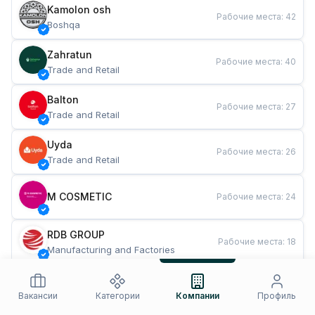
Kamolon osh
Рабочие места
:
42
Boshqa
Zahratun
Рабочие места
:
40
Trade and Retail
Balton
Рабочие места
:
27
Trade and Retail
Uyda
Рабочие места
:
26
Trade and Retail
M COSMETIC
Рабочие места
:
24
RDB GROUP
Рабочие места
:
18
Manufacturing and Factories
TESTO
Рабочие места
:
10
Restaurants and Fast Food
Вакансии
Категории
Компании
Профиль