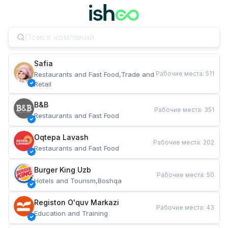
Safia
Рабочие места
:
511
Restaurants and Fast Food,Trade and 
Retail
B&B
Рабочие места
:
351
Restaurants and Fast Food
Oqtepa Lavash
Рабочие места
:
202
Restaurants and Fast Food
Burger King Uzb
Рабочие места
:
50
Hotels and Tourism,Boshqa
Registon O'quv Markazi
Рабочие места
:
43
Education and Training