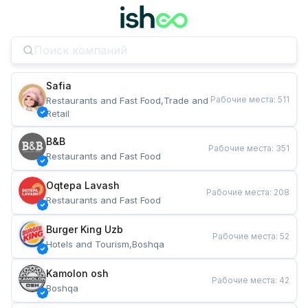
Safia
Рабочие места
:
511
Restaurants and Fast Food,Trade and 
Retail
B&B
Рабочие места
:
351
Restaurants and Fast Food
Oqtepa Lavash
Рабочие места
:
208
Restaurants and Fast Food
Burger King Uzb
Рабочие места
:
52
Hotels and Tourism,Boshqa
Kamolon osh
Рабочие места
:
42
Boshqa