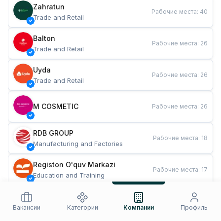
Zahratun
Рабочие места
:
40
Trade and Retail
Balton
Рабочие места
:
26
Trade and Retail
Uyda
Рабочие места
:
26
Trade and Retail
M COSMETIC
Рабочие места
:
26
RDB GROUP
Рабочие места
:
18
Manufacturing and Factories
Registon O'quv Markazi
Рабочие места
:
17
Education and Training
TESTO
Рабочие места
:
10
Restaurants and Fast Food
Вакансии
Категории
Компании
Профиль