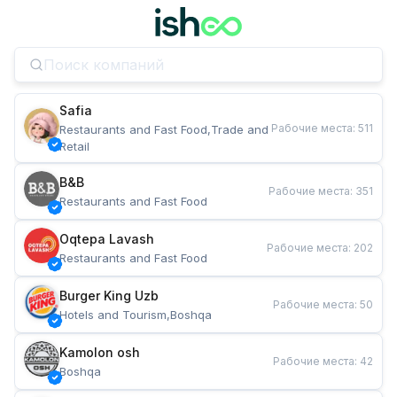
Safia
Рабочие места
:
511
Restaurants and Fast Food,Trade and 
Retail
B&B
Рабочие места
:
351
Restaurants and Fast Food
Oqtepa Lavash
Рабочие места
:
202
Restaurants and Fast Food
Burger King Uzb
Рабочие места
:
50
Hotels and Tourism,Boshqa
Kamolon osh
Рабочие места
:
42
Boshqa