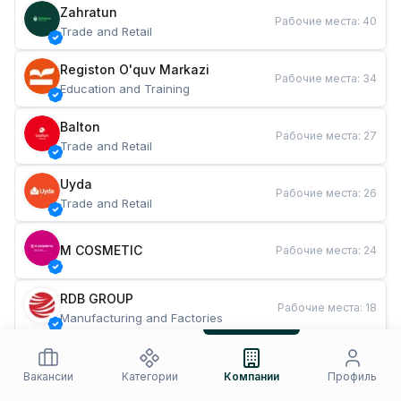
Zahratun
Рабочие места
:
40
Trade and Retail
Registon O'quv Markazi
Рабочие места
:
34
Education and Training
Balton
Рабочие места
:
27
Trade and Retail
Uyda
Рабочие места
:
26
Trade and Retail
M COSMETIC
Рабочие места
:
24
RDB GROUP
Рабочие места
:
18
Manufacturing and Factories
TESTO
Рабочие места
:
10
Restaurants and Fast Food
Вакансии
Категории
Компании
Профиль