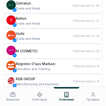
Zahratun
Рабочие места
:
40
Trade and Retail
Balton
Рабочие места
:
27
Trade and Retail
Uyda
Рабочие места
:
26
Trade and Retail
M COSMETIC
Рабочие места
:
26
Registon O'quv Markazi
Рабочие места
:
19
Education and Training
RDB GROUP
Рабочие места
:
18
Manufacturing and Factories
TESTO
Рабочие места
:
10
Restaurants and Fast Food
Вакансии
Категории
Компании
Профиль