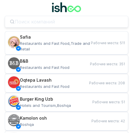
Safia
Рабочие места
:
511
Restaurants and Fast Food,Trade and 
Retail
B&B
Рабочие места
:
351
Restaurants and Fast Food
Oqtepa Lavash
Рабочие места
:
208
Restaurants and Fast Food
Burger King Uzb
Рабочие места
:
51
Hotels and Tourism,Boshqa
Kamolon osh
Рабочие места
:
42
Boshqa