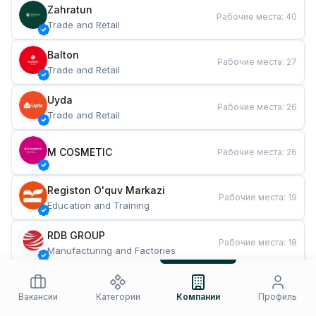
Zahratun
Рабочие места
:
40
Trade and Retail
Balton
Рабочие места
:
27
Trade and Retail
Uyda
Рабочие места
:
26
Trade and Retail
M COSMETIC
Рабочие места
:
26
Registon O'quv Markazi
Рабочие места
:
19
Education and Training
RDB GROUP
Рабочие места
:
18
Manufacturing and Factories
TESTO
Рабочие места
:
10
Restaurants and Fast Food
Вакансии
Категории
Компании
Профиль