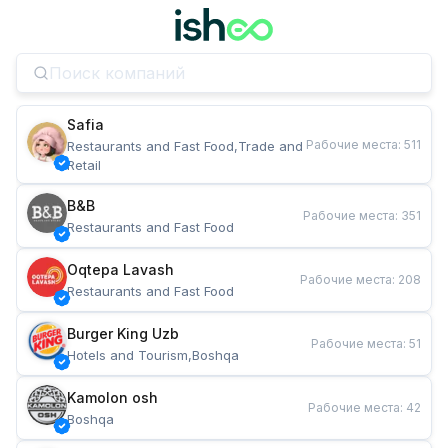
Safia
Рабочие места
:
511
Restaurants and Fast Food,Trade and 
Retail
B&B
Рабочие места
:
351
Restaurants and Fast Food
Oqtepa Lavash
Рабочие места
:
208
Restaurants and Fast Food
Burger King Uzb
Рабочие места
:
51
Hotels and Tourism,Boshqa
Kamolon osh
Рабочие места
:
42
Boshqa