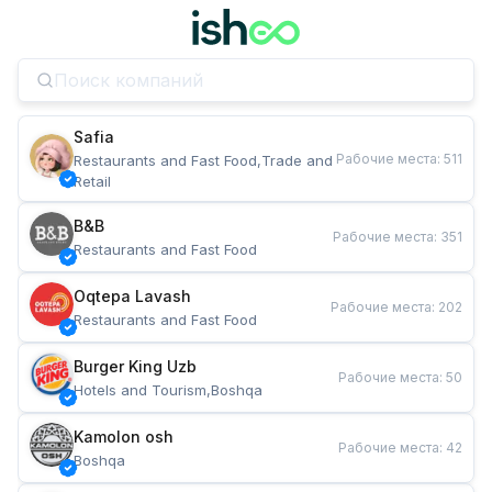
Safia
Рабочие места
:
511
Restaurants and Fast Food,Trade and 
Retail
B&B
Рабочие места
:
351
Restaurants and Fast Food
Oqtepa Lavash
Рабочие места
:
202
Restaurants and Fast Food
Burger King Uzb
Рабочие места
:
50
Hotels and Tourism,Boshqa
Kamolon osh
Рабочие места
:
42
Boshqa