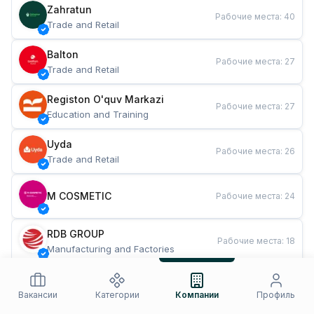
Zahratun
Рабочие места
:
40
Trade and Retail
Balton
Рабочие места
:
27
Trade and Retail
Registon O'quv Markazi
Рабочие места
:
27
Education and Training
Uyda
Рабочие места
:
26
Trade and Retail
M COSMETIC
Рабочие места
:
24
RDB GROUP
Рабочие места
:
18
Manufacturing and Factories
TESTO
Рабочие места
:
10
Restaurants and Fast Food
Вакансии
Категории
Компании
Профиль