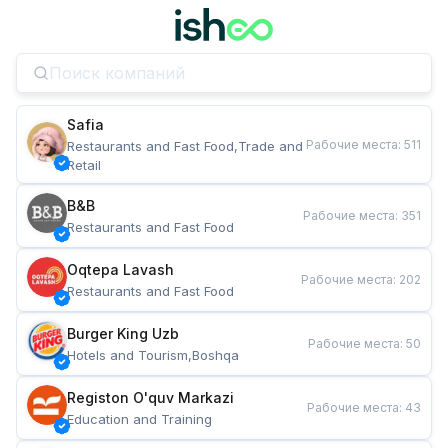
Safia
Рабочие места
:
511
Restaurants and Fast Food,Trade and 
Retail
B&B
Рабочие места
:
351
Restaurants and Fast Food
Oqtepa Lavash
Рабочие места
:
202
Restaurants and Fast Food
Burger King Uzb
Рабочие места
:
50
Hotels and Tourism,Boshqa
Registon O'quv Markazi
Рабочие места
:
43
Education and Training