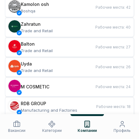
Kamolon osh
Рабочие места
:
42
Boshqa
Zahratun
Рабочие места
:
40
Trade and Retail
Balton
Рабочие места
:
27
Trade and Retail
Uyda
Рабочие места
:
26
Trade and Retail
M COSMETIC
Рабочие места
:
24
RDB GROUP
Рабочие места
:
18
Manufacturing and Factories
TESTO
Рабочие места
:
10
Restaurants and Fast Food
Вакансии
Категории
Компании
Профиль