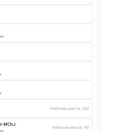
es
s
s
Рабочие места
:
250
Bunyotkor tikuvchi qizlari MChJ 
Рабочие места
:
110
es