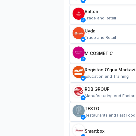
Balton
Trade and Retail
Uyda
Trade and Retail
M COSMETIC
Registon O'quv Markazi
Education and Training
RDB GROUP
Manufacturing and Factori
TESTO
Restaurants and Fast Food
Smartbox