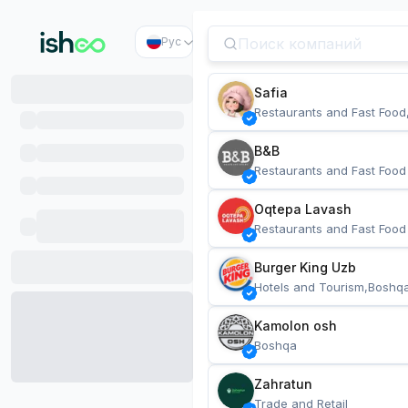
Рус
Safia
Restaurants and Fast Food
B&B
Restaurants and Fast Food
Oqtepa Lavash
Restaurants and Fast Food
Burger King Uzb
Hotels and Tourism,Boshq
Kamolon osh
Boshqa
Zahratun
Trade and Retail