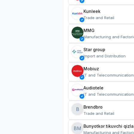
Kunleek
Trade and Retail
MMG
Manufacturing and Factori
Star group
Import and Distribution
Mobiuz
IT and Telecommunication
Audiotele
IT and Telecommunication
Brendbro
B
Trade and Retail
BM
Manufacturing and Factori