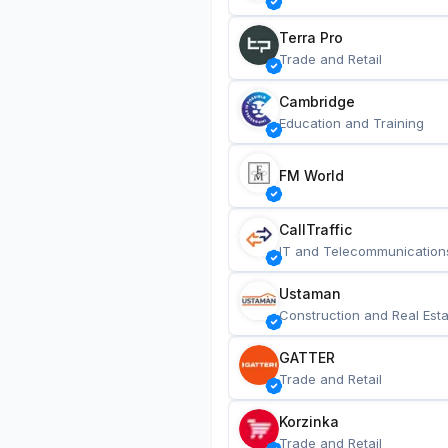
Terra Pro
Trade and Retail
Cambridge
Education and Training
FM World
CallTraffic
IT and Telecommunication
Ustaman
Construction and Real Esta
GATTER
Trade and Retail
Korzinka
Trade and Retail