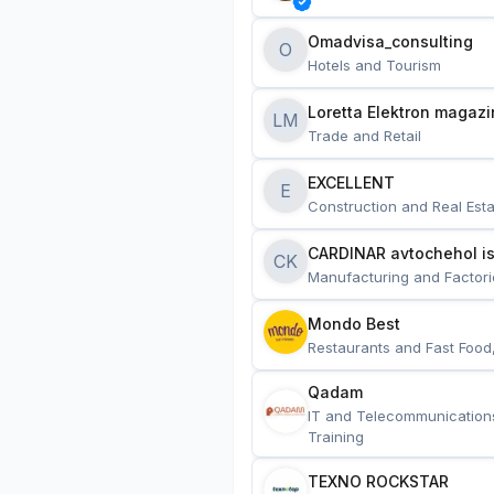
Omadvisa_consulting
O
Hotels and Tourism
Loretta Elektron magazi
LM
Trade and Retail
EXCELLENT
E
Construction and Real Esta
CARDINAR avtochehol is
CK
Manufacturing and Factori
Mondo Best
Restaurants and Fast Food
Qadam
IT and Telecommunication
Training
TEXNO ROCKSTAR