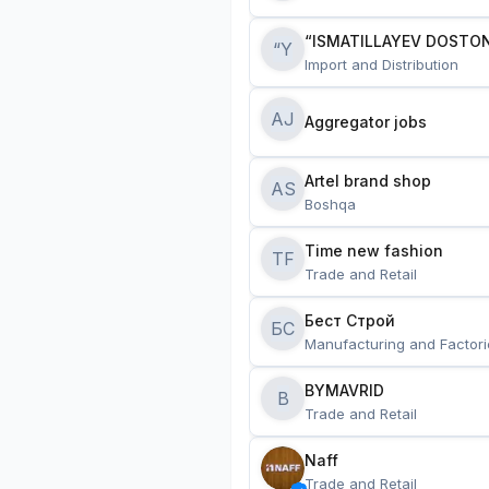
“ISMATILLAYEV DOSTON
“Y
Import and Distribution
AJ
Aggregator jobs
Artel brand shop
AS
Boshqa
Time new fashion
TF
Trade and Retail
Бест Строй
БС
Manufacturing and Factori
BYMAVRID
B
Trade and Retail
Naff
Trade and Retail