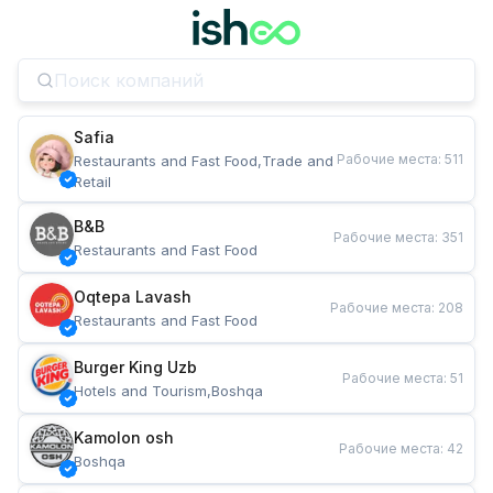
Safia
Рабочие места
:
511
Restaurants and Fast Food,Trade and 
Retail
B&B
Рабочие места
:
351
Restaurants and Fast Food
Oqtepa Lavash
Рабочие места
:
208
Restaurants and Fast Food
Burger King Uzb
Рабочие места
:
51
Hotels and Tourism,Boshqa
Kamolon osh
Рабочие места
:
42
Boshqa