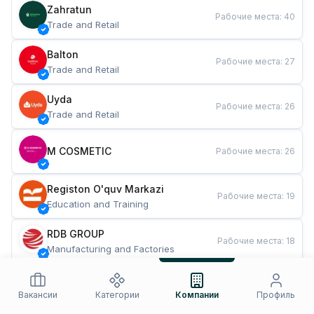
Zahratun
Рабочие места
:
40
Trade and Retail
Balton
Рабочие места
:
27
Trade and Retail
Uyda
Рабочие места
:
26
Trade and Retail
M COSMETIC
Рабочие места
:
26
Registon O'quv Markazi
Рабочие места
:
19
Education and Training
RDB GROUP
Рабочие места
:
18
Manufacturing and Factories
TESTO
Рабочие места
:
10
Restaurants and Fast Food
Вакансии
Категории
Компании
Профиль