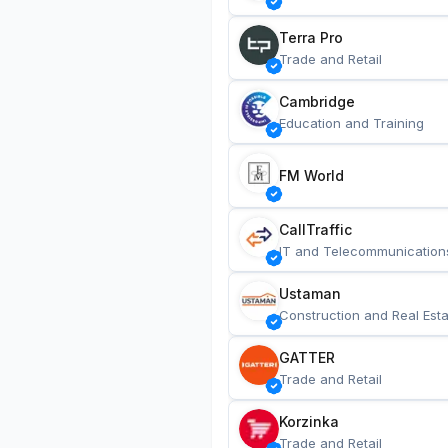
Terra Pro
Trade and Retail
Cambridge
Education and Training
FM World
CallTraffic
IT and Telecommunication
Ustaman
Construction and Real Esta
GATTER
Trade and Retail
Korzinka
Trade and Retail