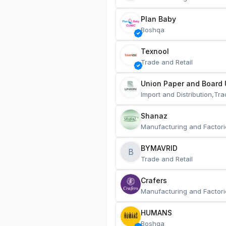
Plan Baby
Boshqa
Texnool
Trade and Retail
Union Paper and Board 
Import and Distribution,Tra
Shanaz
Manufacturing and Factori
BYMAVRID
B
Trade and Retail
Crafers
Manufacturing and Factori
HUMANS
Boshqa