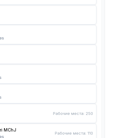
es
s
s
Рабочие места
:
250
Bunyotkor tikuvchi qizlari MChJ 
Рабочие места
:
110
es