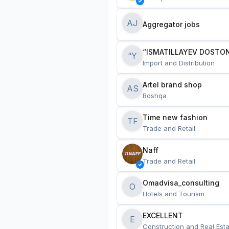
AJ
Aggregator jobs
“ISMATILLAYEV DOSTON
“Y
Import and Distribution
Artel brand shop
AS
Boshqa
Time new fashion
TF
Trade and Retail
Naff
Trade and Retail
Omadvisa_consulting
O
Hotels and Tourism
EXCELLENT
E
Construction and Real Esta