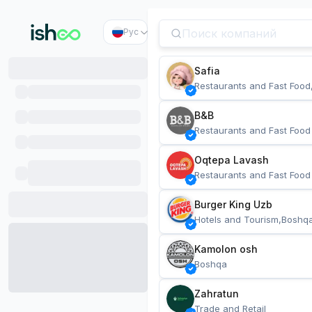
Рус
Safia
Restaurants and Fast Food
B&B
Restaurants and Fast Food
Oqtepa Lavash
Restaurants and Fast Food
Burger King Uzb
Hotels and Tourism,Boshq
Kamolon osh
Boshqa
Zahratun
Trade and Retail