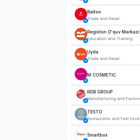
Balton
Trade and Retail
Registon O'quv Markazi
Education and Training
Uyda
Trade and Retail
M COSMETIC
RDB GROUP
Manufacturing and Factori
TESTO
Restaurants and Fast Food
Smartbox