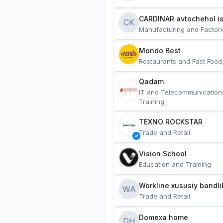
CARDINAR avtochehol is
CK
Manufacturing and Factori
Mondo Best
Restaurants and Fast Food
Qadam
IT and Telecommunication
Training
TEXNO ROCKSTAR
Trade and Retail
Vision School
Education and Training
Workline xususiy bandli
WA
Trade and Retail
Domexa home
DH