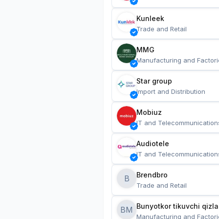
Kunleek
Trade and Retail
MMG
Manufacturing and Factori
Star group
Import and Distribution
Mobiuz
IT and Telecommunication
Audiotele
IT and Telecommunication
Brendbro
B
Trade and Retail
BM
Manufacturing and Factori