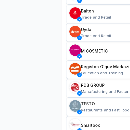
Balton
Trade and Retail
Uyda
Trade and Retail
M COSMETIC
Registon O'quv Markazi
Education and Training
RDB GROUP
Manufacturing and Factori
TESTO
Restaurants and Fast Food
Smartbox