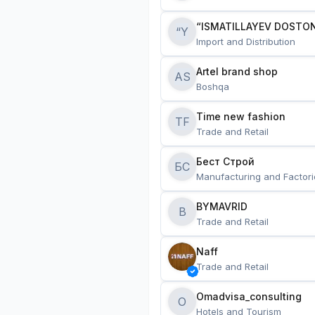
“ISMATILLAYEV DOSTON
“Y
Import and Distribution
Artel brand shop
AS
Boshqa
Time new fashion
TF
Trade and Retail
Бест Строй
БС
Manufacturing and Factori
BYMAVRID
B
Trade and Retail
Naff
Trade and Retail
Omadvisa_consulting
O
Hotels and Tourism