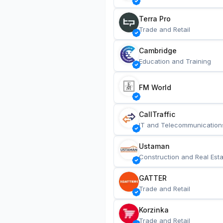
Terra Pro
Trade and Retail
Cambridge
Education and Training
FM World
CallTraffic
IT and Telecommunication
Ustaman
Construction and Real Esta
GATTER
Trade and Retail
Korzinka
Trade and Retail