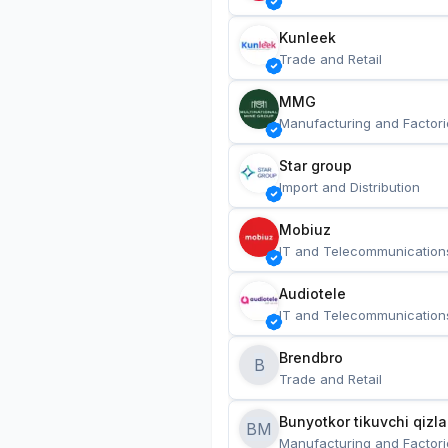
Kunleek
Trade and Retail
MMG
Manufacturing and Factori
Star group
Import and Distribution
Mobiuz
IT and Telecommunication
Audiotele
IT and Telecommunication
Brendbro
B
Trade and Retail
BM
Manufacturing and Factori