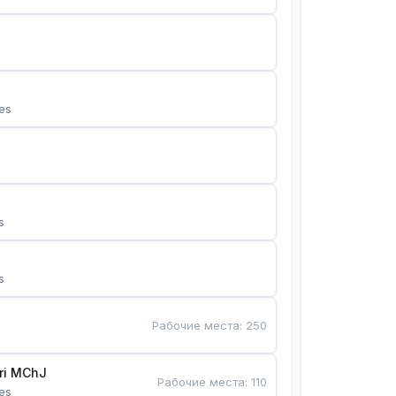
es
s
s
Рабочие места
:
250
Bunyotkor tikuvchi qizlari MChJ 
Рабочие места
:
110
es