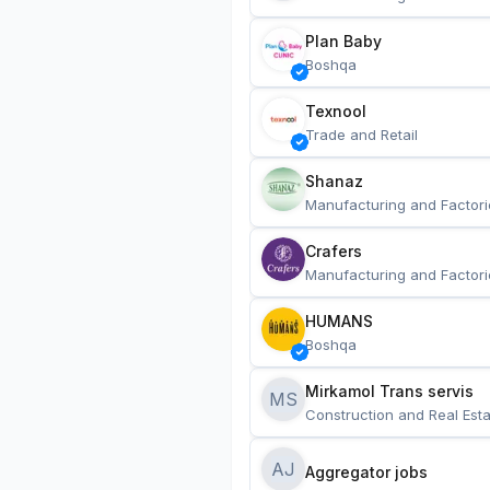
Plan Baby
Boshqa
Texnool
Trade and Retail
Shanaz
Manufacturing and Factori
Crafers
Manufacturing and Factori
HUMANS
Boshqa
Mirkamol Trans servis 
MS
Construction and Real Esta
AJ
Aggregator jobs