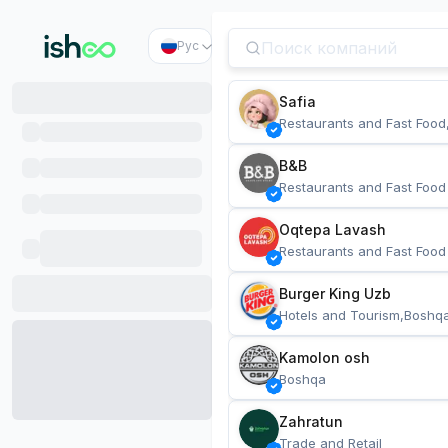
Рус
Safia
Restaurants and Fast Food
B&B
Restaurants and Fast Food
Oqtepa Lavash
Restaurants and Fast Food
Burger King Uzb
Hotels and Tourism,Boshq
Kamolon osh
Boshqa
Zahratun
Trade and Retail