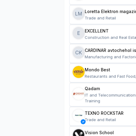
Loretta Elektron magazi
LM
Trade and Retail
EXCELLENT
E
Construction and Real Esta
CARDINAR avtochehol is
CK
Manufacturing and Factori
Mondo Best
Restaurants and Fast Food
Qadam
IT and Telecommunication
Training
TEXNO ROCKSTAR
Trade and Retail
Vision School