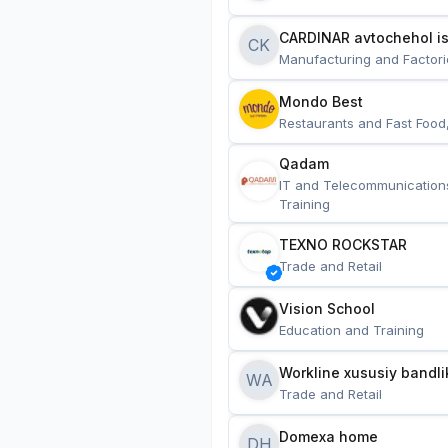
CARDINAR avtochehol is
CK
Manufacturing and Factori
Mondo Best
Restaurants and Fast Food
Qadam
IT and Telecommunication
Training
TEXNO ROCKSTAR
Trade and Retail
Vision School
Education and Training
Workline xususiy bandli
WA
Trade and Retail
Domexa home
DH