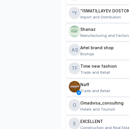
“ISMATILLAYEV DOSTON
“Y
Import and Distribution
Shanaz
Manufacturing and Factori
Artel brand shop
AS
Boshqa
Time new fashion
TF
Trade and Retail
Naff
Trade and Retail
Omadvisa_consulting
O
Hotels and Tourism
EXCELLENT
E
Construction and Real Esta