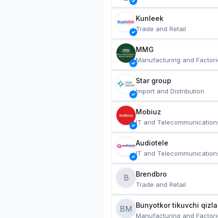
Kunleek
Trade and Retail
MMG
Manufacturing and Factori
Star group
Import and Distribution
Mobiuz
IT and Telecommunication
Audiotele
IT and Telecommunication
Brendbro
B
Trade and Retail
BM
Manufacturing and Factori