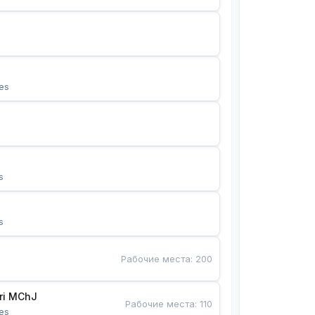
es
s
s
Рабочие места
:
200
Bunyotkor tikuvchi qizlari MChJ 
Рабочие места
:
110
es