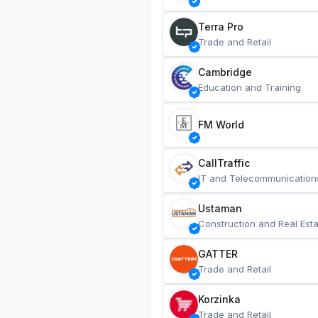
Terra Pro
Trade and Retail
Cambridge
Education and Training
FM World
CallTraffic
IT and Telecommunication
Ustaman
Construction and Real Esta
GATTER
Trade and Retail
Korzinka
Trade and Retail