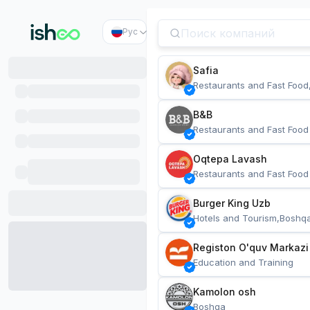
Рус
Safia
Restaurants and Fast Food
B&B
Restaurants and Fast Food
Oqtepa Lavash
Restaurants and Fast Food
Burger King Uzb
Hotels and Tourism,Boshq
Registon O'quv Markazi
Education and Training
Kamolon osh
Boshqa