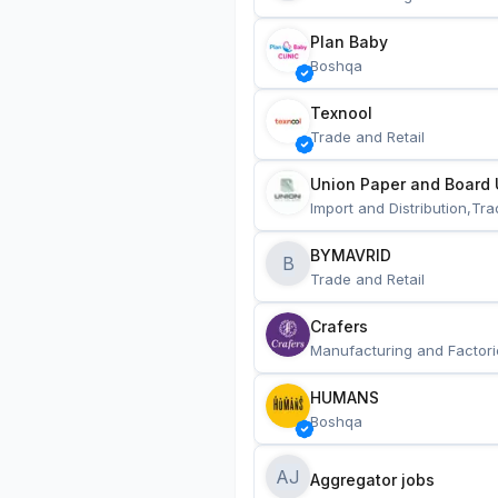
Plan Baby
Boshqa
Texnool
Trade and Retail
Union Paper and Board 
Import and Distribution,Tra
BYMAVRID
B
Trade and Retail
Crafers
Manufacturing and Factori
HUMANS
Boshqa
AJ
Aggregator jobs