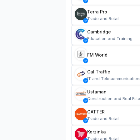
Terra Pro
Trade and Retail
Cambridge
Education and Training
FM World
CallTraffic
IT and Telecommunication
Ustaman
Construction and Real Esta
GATTER
Trade and Retail
Korzinka
Trade and Retail