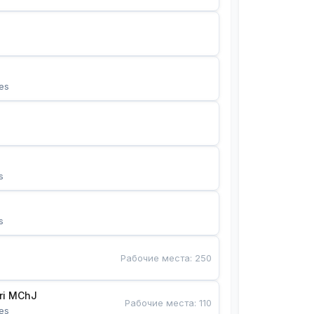
es
s
s
Рабочие места
:
250
Bunyotkor tikuvchi qizlari MChJ 
Рабочие места
:
110
es