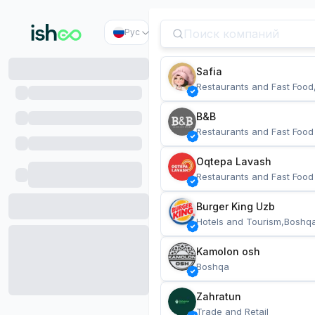
Рус
Safia
Restaurants and Fast Food
B&B
Restaurants and Fast Food
Oqtepa Lavash
Restaurants and Fast Food
Burger King Uzb
Hotels and Tourism,Boshq
Kamolon osh
Boshqa
Zahratun
Trade and Retail