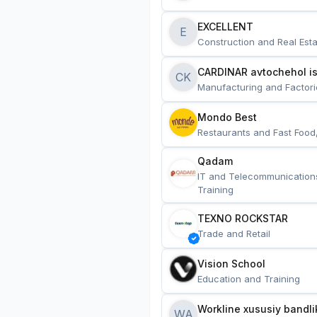
EXCELLENT
E
Construction and Real Esta
CARDINAR avtochehol is
CK
Manufacturing and Factori
Mondo Best
Restaurants and Fast Food
Qadam
IT and Telecommunication
Training
TEXNO ROCKSTAR
Trade and Retail
Vision School
Education and Training
Workline xususiy bandli
WA