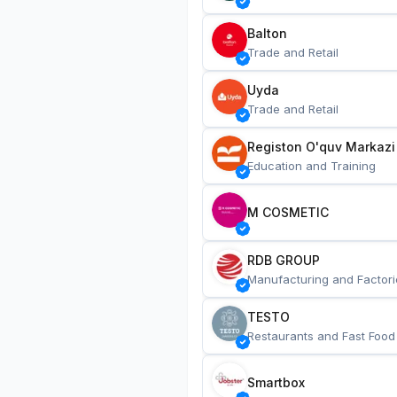
Balton
Trade and Retail
Uyda
Trade and Retail
Registon O'quv Markazi
Education and Training
M COSMETIC
RDB GROUP
Manufacturing and Factori
TESTO
Restaurants and Fast Food
Smartbox