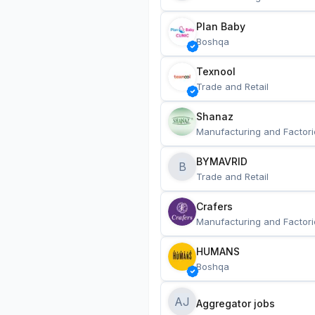
Plan Baby
Boshqa
Texnool
Trade and Retail
Shanaz
Manufacturing and Factori
BYMAVRID
B
Trade and Retail
Crafers
Manufacturing and Factori
HUMANS
Boshqa
AJ
Aggregator jobs