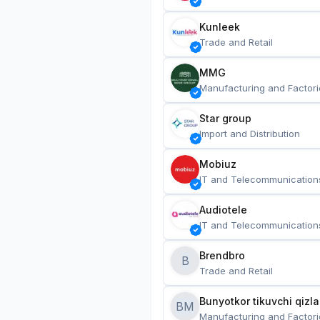
Kunleek
Trade and Retail
MMG
Manufacturing and Factori
Star group
Import and Distribution
Mobiuz
IT and Telecommunication
Audiotele
IT and Telecommunication
Brendbro
B
Trade and Retail
BM
Manufacturing and Factori