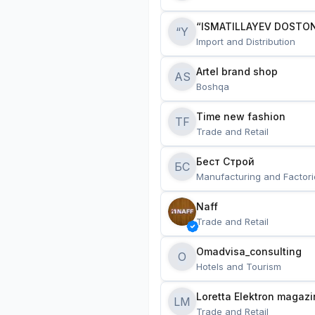
“ISMATILLAYEV DOSTON
“Y
Import and Distribution
Artel brand shop
AS
Boshqa
Time new fashion
TF
Trade and Retail
Бест Строй
БС
Manufacturing and Factori
Naff
Trade and Retail
Omadvisa_consulting
O
Hotels and Tourism
Loretta Elektron magazi
LM
Trade and Retail