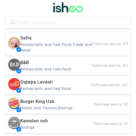
Safia
Рабочие места
:
511
Restaurants and Fast Food,Trade and 
Retail
B&B
Рабочие места
:
351
Restaurants and Fast Food
Oqtepa Lavash
Рабочие места
:
202
Restaurants and Fast Food
Burger King Uzb
Рабочие места
:
50
Hotels and Tourism,Boshqa
Kamolon osh
Рабочие места
:
42
Boshqa