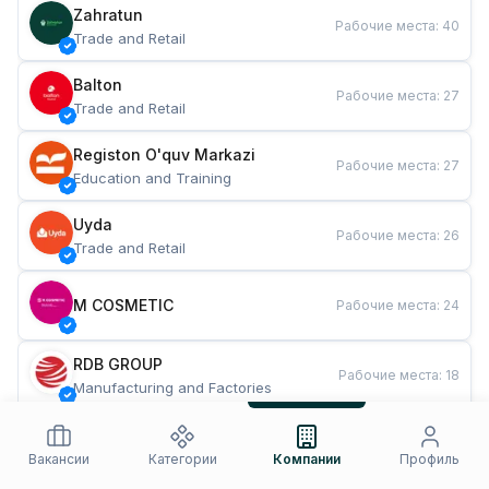
Zahratun
Рабочие места
:
40
Trade and Retail
Balton
Рабочие места
:
27
Trade and Retail
Registon O'quv Markazi
Рабочие места
:
27
Education and Training
Uyda
Рабочие места
:
26
Trade and Retail
M COSMETIC
Рабочие места
:
24
RDB GROUP
Рабочие места
:
18
Manufacturing and Factories
TESTO
Рабочие места
:
10
Restaurants and Fast Food
Вакансии
Категории
Компании
Профиль