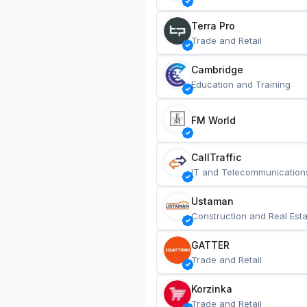
Terra Pro
Trade and Retail
Cambridge
Education and Training
FM World
CallTraffic
IT and Telecommunication
Ustaman
Construction and Real Esta
GATTER
Trade and Retail
Korzinka
Trade and Retail