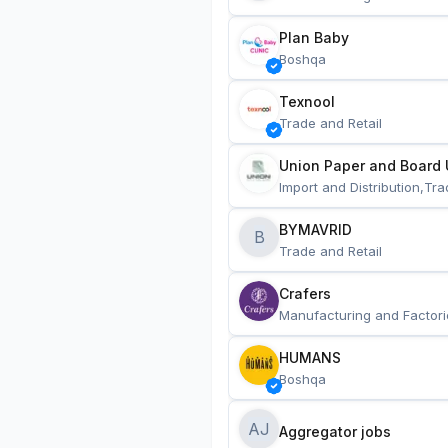
Plan Baby
Boshqa
Texnool
Trade and Retail
Union Paper and Board 
Import and Distribution,Tra
BYMAVRID
B
Trade and Retail
Crafers
Manufacturing and Factori
HUMANS
Boshqa
AJ
Aggregator jobs