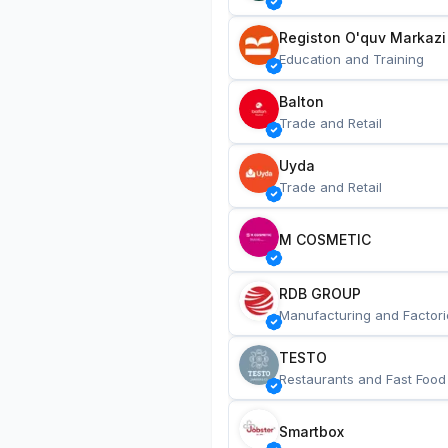
Registon O'quv Markazi
Education and Training
Balton
Trade and Retail
Uyda
Trade and Retail
M COSMETIC
RDB GROUP
Manufacturing and Factori
TESTO
Restaurants and Fast Food
Smartbox