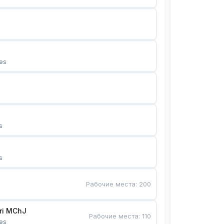
es
s
s
Рабочие места
:
200
Bunyotkor tikuvchi qizlari MChJ 
Рабочие места
:
110
es