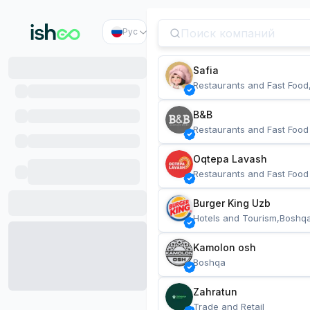
Рус
Safia
Restaurants and Fast Food
B&B
Restaurants and Fast Food
Oqtepa Lavash
Restaurants and Fast Food
Burger King Uzb
Hotels and Tourism,Boshq
Kamolon osh
Boshqa
Zahratun
Trade and Retail