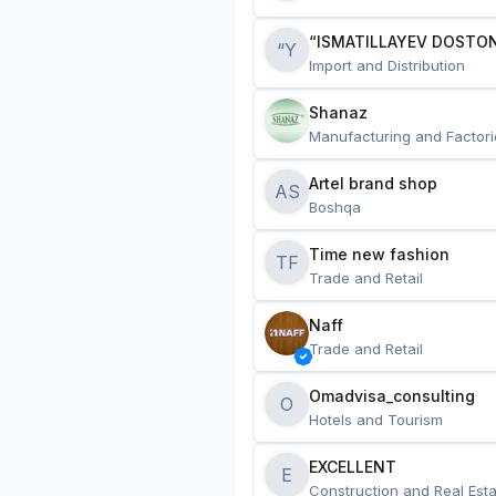
“ISMATILLAYEV DOSTON
“Y
Import and Distribution
Shanaz
Manufacturing and Factori
Artel brand shop
AS
Boshqa
Time new fashion
TF
Trade and Retail
Naff
Trade and Retail
Omadvisa_consulting
O
Hotels and Tourism
EXCELLENT
E
Construction and Real Esta