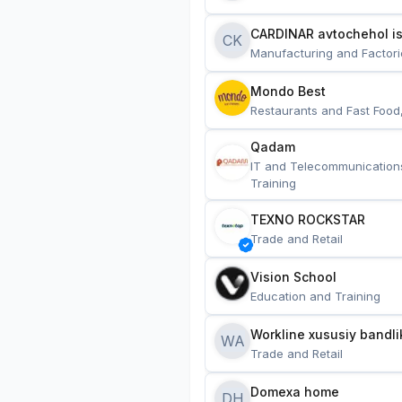
CARDINAR avtochehol is
CK
Manufacturing and Factori
Mondo Best
Restaurants and Fast Food
Qadam
IT and Telecommunication
Training
TEXNO ROCKSTAR
Trade and Retail
Vision School
Education and Training
Workline xususiy bandli
WA
Trade and Retail
Domexa home
DH