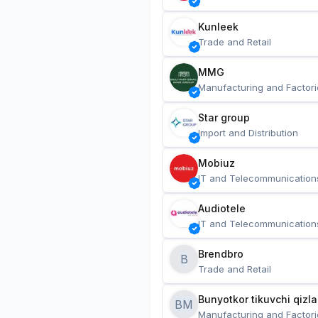
Kunleek
Trade and Retail
MMG
Manufacturing and Factori
Star group
Import and Distribution
Mobiuz
IT and Telecommunication
Audiotele
IT and Telecommunication
Brendbro
B
Trade and Retail
BM
Manufacturing and Factori