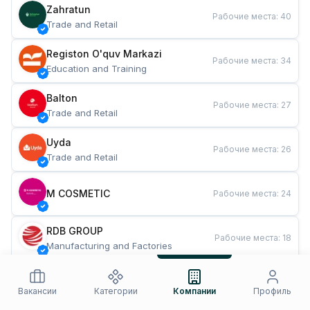
Zahratun
Рабочие места
:
40
Trade and Retail
Registon O'quv Markazi
Рабочие места
:
34
Education and Training
Balton
Рабочие места
:
27
Trade and Retail
Uyda
Рабочие места
:
26
Trade and Retail
M COSMETIC
Рабочие места
:
24
RDB GROUP
Рабочие места
:
18
Manufacturing and Factories
TESTO
Рабочие места
:
10
Restaurants and Fast Food
Вакансии
Категории
Компании
Профиль