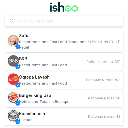
Safia
Рабочие места
:
511
Restaurants and Fast Food,Trade and 
Retail
B&B
Рабочие места
:
351
Restaurants and Fast Food
Oqtepa Lavash
Рабочие места
:
202
Restaurants and Fast Food
Burger King Uzb
Рабочие места
:
50
Hotels and Tourism,Boshqa
Kamolon osh
Рабочие места
:
42
Boshqa