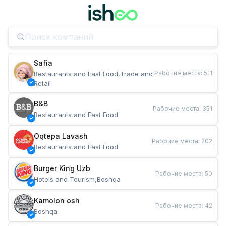
Safia
Рабочие места
:
511
Restaurants and Fast Food,Trade and 
Retail
B&B
Рабочие места
:
351
Restaurants and Fast Food
Oqtepa Lavash
Рабочие места
:
202
Restaurants and Fast Food
Burger King Uzb
Рабочие места
:
50
Hotels and Tourism,Boshqa
Kamolon osh
Рабочие места
:
42
Boshqa