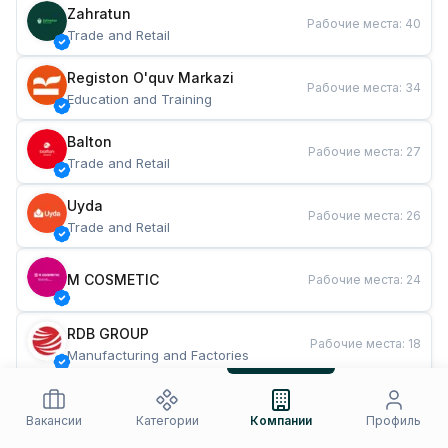
Zahratun
Рабочие места
:
40
Trade and Retail
Registon O'quv Markazi
Рабочие места
:
34
Education and Training
Balton
Рабочие места
:
27
Trade and Retail
Uyda
Рабочие места
:
26
Trade and Retail
M COSMETIC
Рабочие места
:
24
RDB GROUP
Рабочие места
:
18
Manufacturing and Factories
TESTO
Рабочие места
:
10
Restaurants and Fast Food
Вакансии
Категории
Компании
Профиль