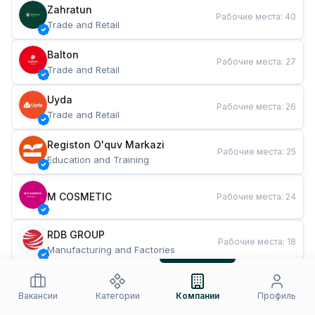
Zahratun
Рабочие места
:
40
Trade and Retail
Balton
Рабочие места
:
27
Trade and Retail
Uyda
Рабочие места
:
26
Trade and Retail
Registon O'quv Markazi
Рабочие места
:
25
Education and Training
M COSMETIC
Рабочие места
:
24
RDB GROUP
Рабочие места
:
18
Manufacturing and Factories
TESTO
Рабочие места
:
10
Restaurants and Fast Food
Вакансии
Категории
Компании
Профиль