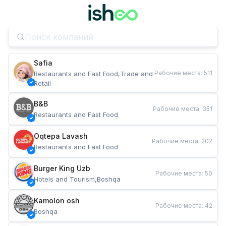
Safia
Рабочие места
:
511
Restaurants and Fast Food,Trade and 
Retail
B&B
Рабочие места
:
351
Restaurants and Fast Food
Oqtepa Lavash
Рабочие места
:
202
Restaurants and Fast Food
Burger King Uzb
Рабочие места
:
50
Hotels and Tourism,Boshqa
Kamolon osh
Рабочие места
:
42
Boshqa