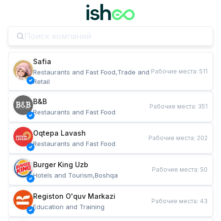
Safia
Рабочие места
:
511
Restaurants and Fast Food,Trade and 
Retail
B&B
Рабочие места
:
351
Restaurants and Fast Food
Oqtepa Lavash
Рабочие места
:
202
Restaurants and Fast Food
Burger King Uzb
Рабочие места
:
50
Hotels and Tourism,Boshqa
Registon O'quv Markazi
Рабочие места
:
43
Education and Training