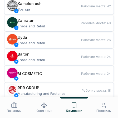
Kamolon osh
Рабочие места
:
42
Boshqa
Zahratun
Рабочие места
:
40
Trade and Retail
Uyda
Рабочие места
:
26
Trade and Retail
Balton
Рабочие места
:
24
Trade and Retail
M COSMETIC
Рабочие места
:
24
RDB GROUP
Рабочие места
:
18
Manufacturing and Factories
TESTO
Рабочие места
:
10
Restaurants and Fast Food
Вакансии
Категории
Компании
Профиль