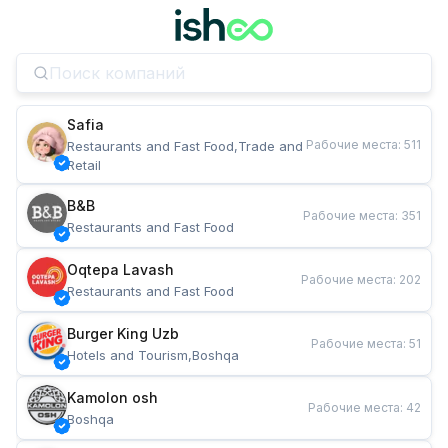
Safia
Рабочие места
:
511
Restaurants and Fast Food,Trade and 
Retail
B&B
Рабочие места
:
351
Restaurants and Fast Food
Oqtepa Lavash
Рабочие места
:
202
Restaurants and Fast Food
Burger King Uzb
Рабочие места
:
51
Hotels and Tourism,Boshqa
Kamolon osh
Рабочие места
:
42
Boshqa