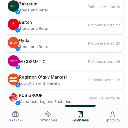
Zahratun
Рабочие места
:
40
Trade and Retail
Balton
Рабочие места
:
27
Trade and Retail
Uyda
Рабочие места
:
26
Trade and Retail
M COSMETIC
Рабочие места
:
26
Registon O'quv Markazi
Рабочие места
:
25
Education and Training
RDB GROUP
Рабочие места
:
18
Manufacturing and Factories
TESTO
Рабочие места
:
10
Restaurants and Fast Food
Вакансии
Категории
Компании
Профиль