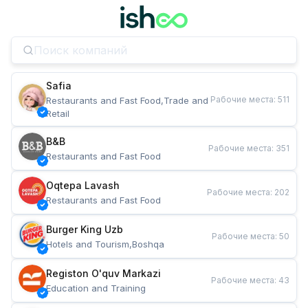
Safia
Рабочие места
:
511
Restaurants and Fast Food,Trade and 
Retail
B&B
Рабочие места
:
351
Restaurants and Fast Food
Oqtepa Lavash
Рабочие места
:
202
Restaurants and Fast Food
Burger King Uzb
Рабочие места
:
50
Hotels and Tourism,Boshqa
Registon O'quv Markazi
Рабочие места
:
43
Education and Training