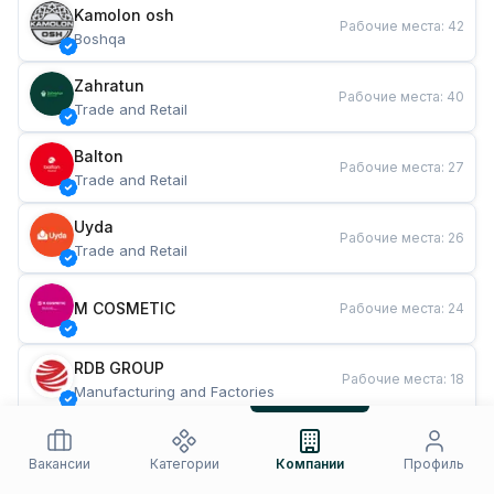
Kamolon osh
Рабочие места
:
42
Boshqa
Zahratun
Рабочие места
:
40
Trade and Retail
Balton
Рабочие места
:
27
Trade and Retail
Uyda
Рабочие места
:
26
Trade and Retail
M COSMETIC
Рабочие места
:
24
RDB GROUP
Рабочие места
:
18
Manufacturing and Factories
TESTO
Рабочие места
:
10
Restaurants and Fast Food
Вакансии
Категории
Компании
Профиль