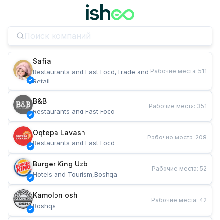
Safia
Рабочие места
:
511
Restaurants and Fast Food,Trade and 
Retail
B&B
Рабочие места
:
351
Restaurants and Fast Food
Oqtepa Lavash
Рабочие места
:
208
Restaurants and Fast Food
Burger King Uzb
Рабочие места
:
52
Hotels and Tourism,Boshqa
Kamolon osh
Рабочие места
:
42
Boshqa