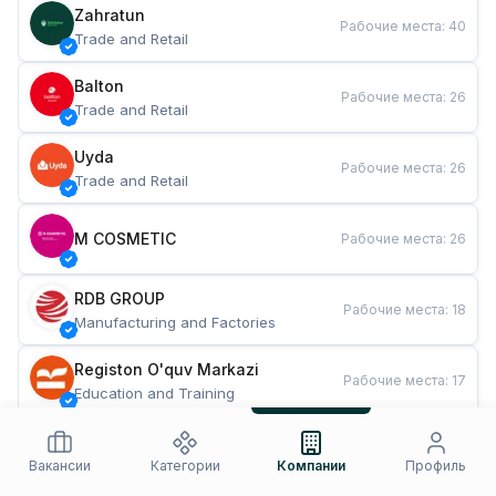
Zahratun
Рабочие места
:
40
Trade and Retail
Balton
Рабочие места
:
26
Trade and Retail
Uyda
Рабочие места
:
26
Trade and Retail
M COSMETIC
Рабочие места
:
26
RDB GROUP
Рабочие места
:
18
Manufacturing and Factories
Registon O'quv Markazi
Рабочие места
:
17
Education and Training
TESTO
Рабочие места
:
10
Restaurants and Fast Food
Вакансии
Категории
Компании
Профиль