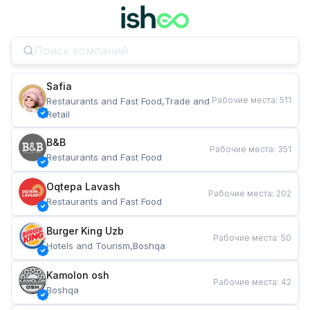
Safia
Рабочие места
:
511
Restaurants and Fast Food,Trade and 
Retail
B&B
Рабочие места
:
351
Restaurants and Fast Food
Oqtepa Lavash
Рабочие места
:
202
Restaurants and Fast Food
Burger King Uzb
Рабочие места
:
50
Hotels and Tourism,Boshqa
Kamolon osh
Рабочие места
:
42
Boshqa