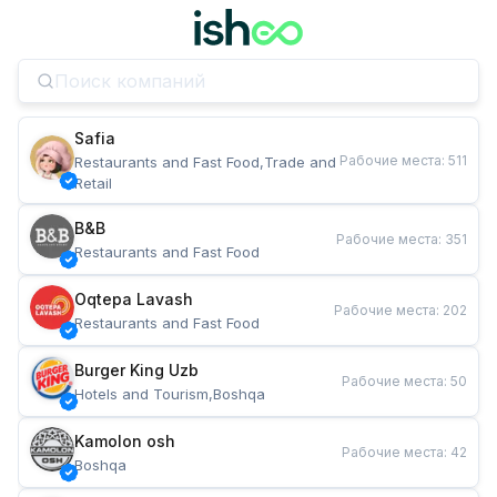
Safia
Рабочие места
:
511
Restaurants and Fast Food,Trade and 
Retail
B&B
Рабочие места
:
351
Restaurants and Fast Food
Oqtepa Lavash
Рабочие места
:
202
Restaurants and Fast Food
Burger King Uzb
Рабочие места
:
50
Hotels and Tourism,Boshqa
Kamolon osh
Рабочие места
:
42
Boshqa