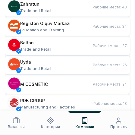
Zahratun
Рабочие места
:
40
Trade and Retail
Registon O'quv Markazi
Рабочие места
:
34
Education and Training
Balton
Рабочие места
:
27
Trade and Retail
Uyda
Рабочие места
:
26
Trade and Retail
M COSMETIC
Рабочие места
:
24
RDB GROUP
Рабочие места
:
18
Manufacturing and Factories
TESTO
Рабочие места
:
10
Restaurants and Fast Food
Вакансии
Категории
Компании
Профиль