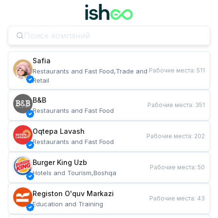
Safia
Рабочие места
:
511
Restaurants and Fast Food,Trade and 
Retail
B&B
Рабочие места
:
351
Restaurants and Fast Food
Oqtepa Lavash
Рабочие места
:
202
Restaurants and Fast Food
Burger King Uzb
Рабочие места
:
50
Hotels and Tourism,Boshqa
Registon O'quv Markazi
Рабочие места
:
43
Education and Training