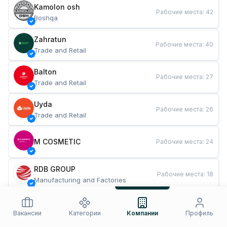
Kamolon osh
Рабочие места
:
42
Boshqa
Zahratun
Рабочие места
:
40
Trade and Retail
Balton
Рабочие места
:
27
Trade and Retail
Uyda
Рабочие места
:
26
Trade and Retail
M COSMETIC
Рабочие места
:
24
RDB GROUP
Рабочие места
:
18
Manufacturing and Factories
TESTO
Рабочие места
:
10
Restaurants and Fast Food
Вакансии
Категории
Компании
Профиль