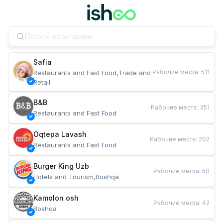
Safia
Рабочие места
:
511
Restaurants and Fast Food,Trade and 
Retail
B&B
Рабочие места
:
351
Restaurants and Fast Food
Oqtepa Lavash
Рабочие места
:
202
Restaurants and Fast Food
Burger King Uzb
Рабочие места
:
50
Hotels and Tourism,Boshqa
Kamolon osh
Рабочие места
:
42
Boshqa