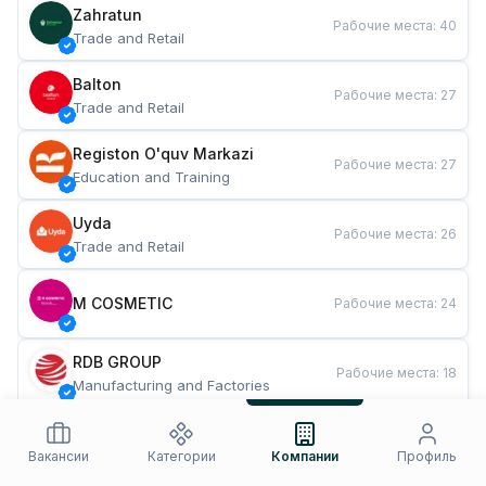
Zahratun
Рабочие места
:
40
Trade and Retail
Balton
Рабочие места
:
27
Trade and Retail
Registon O'quv Markazi
Рабочие места
:
27
Education and Training
Uyda
Рабочие места
:
26
Trade and Retail
M COSMETIC
Рабочие места
:
24
RDB GROUP
Рабочие места
:
18
Manufacturing and Factories
TESTO
Рабочие места
:
10
Restaurants and Fast Food
Вакансии
Категории
Компании
Профиль